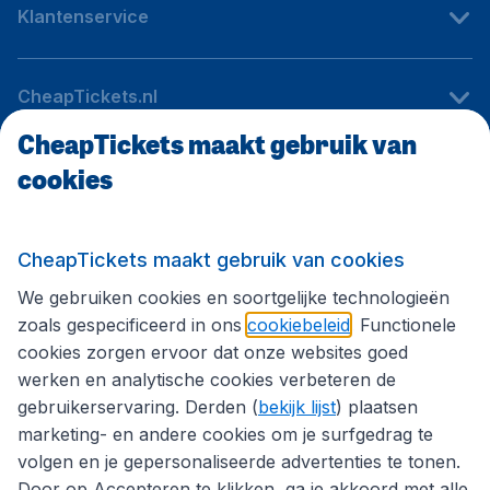
Klantenservice
CheapTickets.nl
CheapTickets maakt gebruik van
cookies
Internationale sites
Volg CheapTickets.nl
CheapTickets maakt gebruik van cookies
We gebruiken cookies en soortgelijke technologieën
zoals gespecificeerd in ons
cookiebeleid
. Functionele
cookies zorgen ervoor dat onze websites goed
werken en analytische cookies verbeteren de
gebruikerservaring. Derden (
bekijk lijst
) plaatsen
marketing- en andere cookies om je surfgedrag te
volgen en je gepersonaliseerde advertenties te tonen.
Door op Accepteren te klikken, ga je akkoord met alle