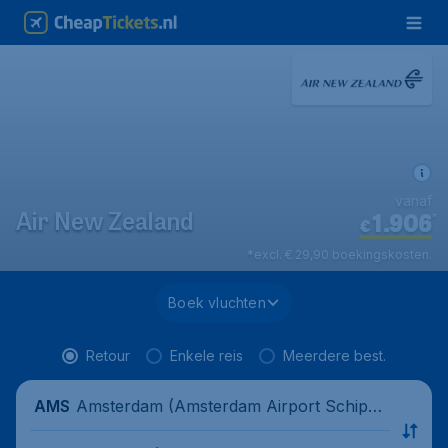
vanaf
1.906
*
Air New Zealand
€
*excl. € 29,90 boekingskosten.
Boek vluchten
Retour
Enkele reis
Meerdere best.
Amsterdam (Amsterdam Airport Schipho
AMS
l), Nederland