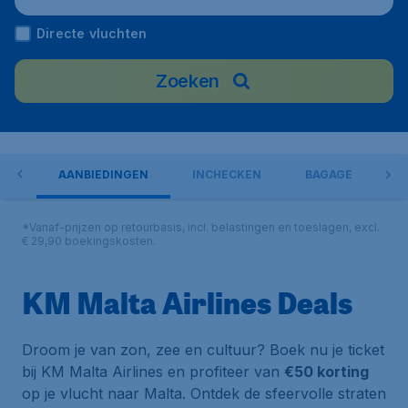
Directe vluchten
Zoeken
ORT
AANBIEDINGEN
INCHECKEN
BAGAGE
*Vanaf-prijzen op retourbasis, incl. belastingen en toeslagen, excl.
€ 29,90 boekingskosten.
KM Malta Airlines Deals
Droom je van zon, zee en cultuur? Boek nu je ticket
bij KM Malta Airlines en profiteer van
€50 korting
op je vlucht naar Malta. Ontdek de sfeervolle straten