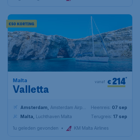
€50 KORTING
214
*
Malta
€
vanaf
Valletta
Amsterdam
,
Amsterdam Airport
Heenreis:
07 sep
Schiphol
Malta
,
Luchthaven Malta
Terugreis:
17 sep
1u geleden gevonden
•
KM Malta Airlines