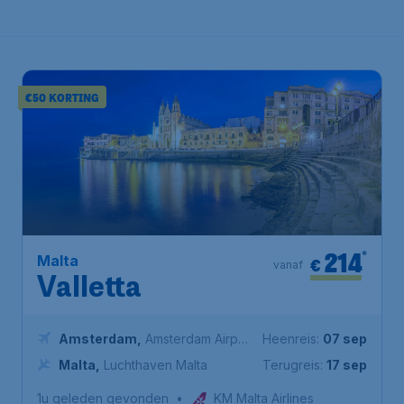
€50 KORTING
214
*
Malta
€
vanaf
Valletta
Amsterdam
,
Amsterdam Airport
Heenreis:
07 sep
Schiphol
Malta
,
Luchthaven Malta
Terugreis:
17 sep
1u geleden gevonden
•
KM Malta Airlines