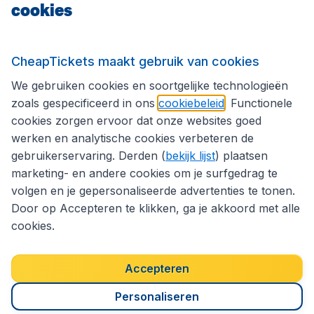
cookies
Internationale sites
Volg CheapTickets.nl
CheapTickets maakt gebruik van cookies
We gebruiken cookies en soortgelijke technologieën
zoals gespecificeerd in ons
cookiebeleid
. Functionele
cookies zorgen ervoor dat onze websites goed
werken en analytische cookies verbeteren de
gebruikerservaring. Derden (
bekijk lijst
) plaatsen
marketing- en andere cookies om je surfgedrag te
volgen en je gepersonaliseerde advertenties te tonen.
Door op Accepteren te klikken, ga je akkoord met alle
cookies.
Toegankelijkheidsverklaring
Algemene voorwaarden
Disclaimer
Privacybeleid
Cookies
Accepteren
Copyright © 2026
Personaliseren