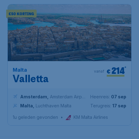
€50 KORTING
214
*
Malta
€
vanaf
Valletta
Amsterdam
,
Amsterdam Airport
Heenreis:
07 sep
Schiphol
Malta
,
Luchthaven Malta
Terugreis:
17 sep
1u geleden gevonden
•
KM Malta Airlines