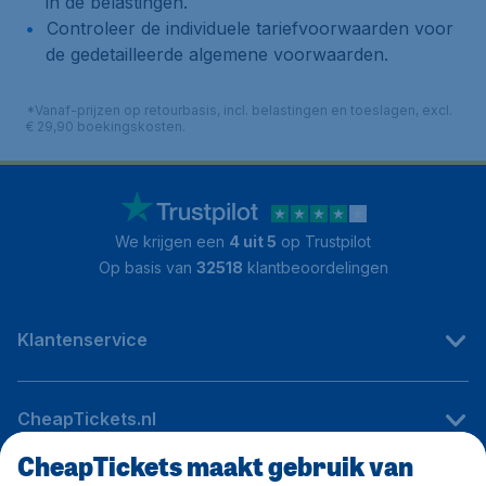
in de belastingen.
Controleer de individuele tariefvoorwaarden voor
de gedetailleerde algemene voorwaarden.
*Vanaf-prijzen op retourbasis, incl. belastingen en toeslagen, excl.
€ 29,90 boekingskosten.
We krijgen een
4 uit 5
op Trustpilot
Op basis van
32518
klantbeoordelingen
Klantenservice
CheapTickets.nl
CheapTickets maakt gebruik van