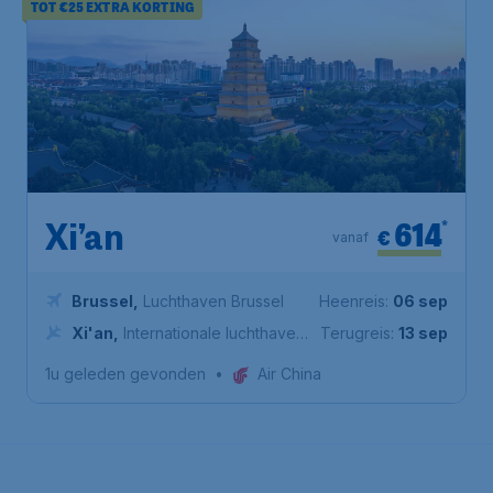
TOT €25 EXTRA KORTING
614
*
Xi’an
€
vanaf
Brussel
,
Luchthaven Brussel
Heenreis:
06 sep
Xi'an
,
Internationale luchthaven
Terugreis:
13 sep
Xi'an Xianyang
1u geleden gevonden
•
Air China