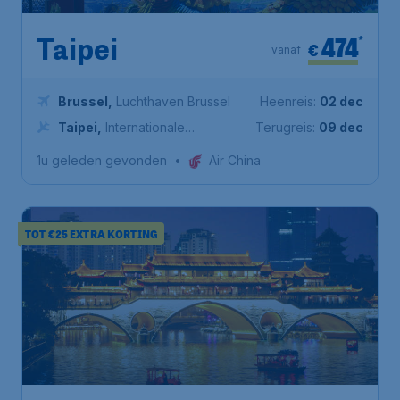
474
*
Taipei
€
vanaf
Brussel
,
Luchthaven Brussel
Heenreis:
02 dec
Taipei
,
Internationale
Terugreis:
09 dec
luchthaven Taiwan Taoyuan
1u geleden gevonden
•
Air China
TOT €25 EXTRA KORTING