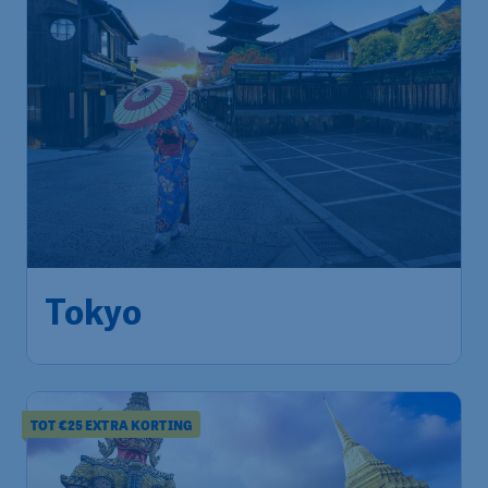
946
*
Tokyo
€
vanaf
Brussel
,
Luchthaven Brussel
Heenreis:
16 nov
Tokyo
,
Luchthaven Narita
Terugreis:
24 nov
1u geleden gevonden
•
TOT €25 EXTRA KORTING