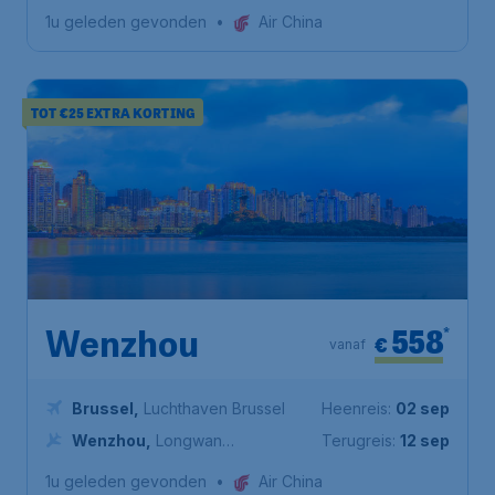
luchthaven Shenzhen Bao'an
1u geleden gevonden
•
Air China
TOT €25 EXTRA KORTING
558
*
Wenzhou
€
vanaf
Brussel
,
Luchthaven Brussel
Heenreis:
02 sep
Wenzhou
,
Longwan
Terugreis:
12 sep
International Airport
1u geleden gevonden
•
Air China