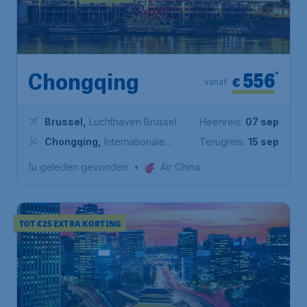
556
*
Chongqing
€
vanaf
Brussel
,
Luchthaven Brussel
Heenreis:
07 sep
Chongqing
,
Internationale
Terugreis:
15 sep
luchthaven Chongqing Jiangbei
1u geleden gevonden
•
Air China
TOT €25 EXTRA KORTING