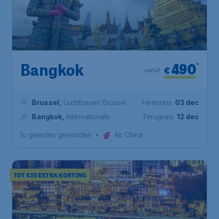
490
*
Bangkok
€
vanaf
Brussel
,
Luchthaven Brussel
Heenreis:
03 dec
Bangkok
,
Internationale
Terugreis:
12 dec
Luchthaven Suvarnabhumi
1u geleden gevonden
•
Air China
TOT €25 EXTRA KORTING