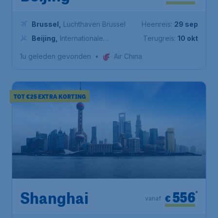
Brussel
,
Luchthaven Brussel
Heenreis:
29 sep
Beijing
,
Internationale
Terugreis:
10 okt
luchthaven van Peking Capital
1u geleden gevonden
•
Air China
TOT €25 EXTRA KORTING
556
*
Shanghai
€
vanaf