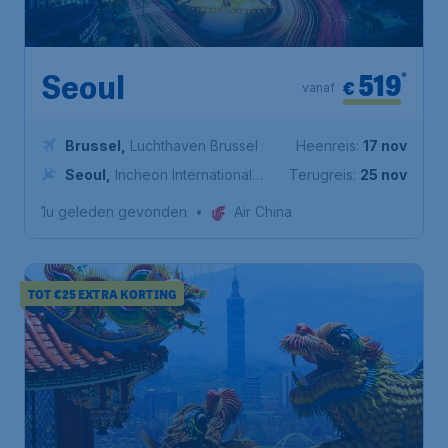
519
*
Seoul
€
vanaf
Brussel
,
Luchthaven Brussel
Heenreis:
17 nov
Seoul
,
Incheon International
Terugreis:
25 nov
Airport
1u geleden gevonden
•
Air China
TOT €25 EXTRA KORTING