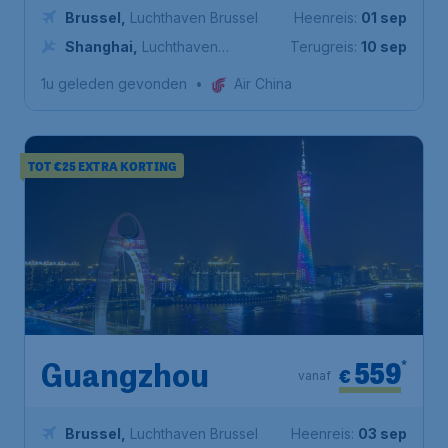
Brussel
,
Luchthaven Brussel
Heenreis:
01 sep
Shanghai
,
Luchthaven
Terugreis:
10 sep
Shanghai Pudong
1u geleden gevonden
•
Air China
TOT €25 EXTRA KORTING
559
*
Guangzhou
€
vanaf
Brussel
,
Luchthaven Brussel
Heenreis:
03 sep