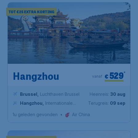
TOT €25 EXTRA KORTING
529
*
Hangzhou
€
vanaf
Brussel
,
Luchthaven Brussel
Heenreis:
30 aug
Hangzhou
,
Internationale
Terugreis:
09 sep
luchthaven Hangzhou Xiaoshan
1u geleden gevonden
•
Air China