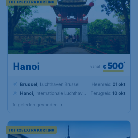
TOT €25 EXTRA KORTING
500
*
Hanoi
€
vanaf
Brussel
,
Luchthaven Brussel
Heenreis:
01 okt
Hanoi
,
Internationale Luchthaven
Terugreis:
10 okt
Nội Bài
1u geleden gevonden
•
TOT €25 EXTRA KORTING