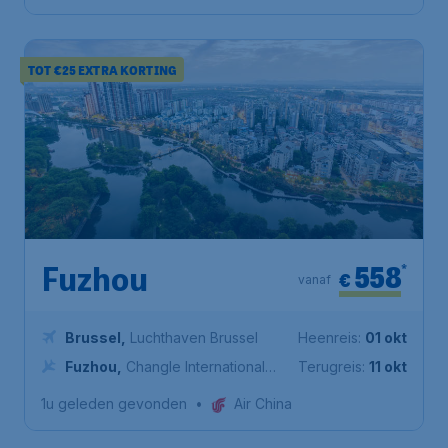
TOT €25 EXTRA KORTING
558
*
Fuzhou
€
vanaf
Brussel
,
Luchthaven Brussel
Heenreis:
01 okt
Fuzhou
,
Changle International
Terugreis:
11 okt
Airport
1u geleden gevonden
•
Air China