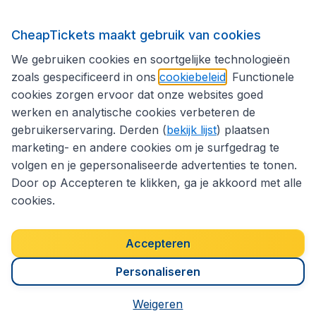
Volg CheapTickets.nl
CheapTickets maakt gebruik van cookies
We gebruiken cookies en soortgelijke technologieën
zoals gespecificeerd in ons
cookiebeleid
. Functionele
cookies zorgen ervoor dat onze websites goed
werken en analytische cookies verbeteren de
gebruikerservaring. Derden (
bekijk lijst
) plaatsen
marketing- en andere cookies om je surfgedrag te
volgen en je gepersonaliseerde advertenties te tonen.
Door op Accepteren te klikken, ga je akkoord met alle
cookies.
Toegankelijkheidsverklaring
Algemene voorwaarden
Disclaimer
Privacybeleid
Cookies
Accepteren
Copyright © 2026
Personaliseren
Weigeren