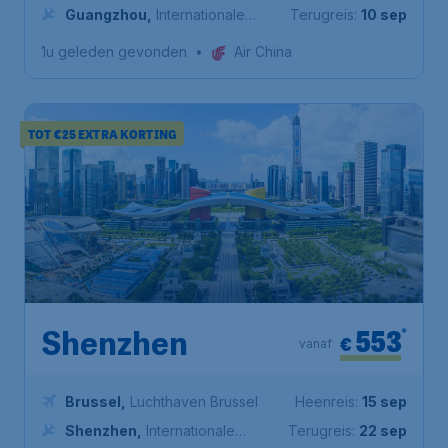
Guangzhou
,
Internationale
Terugreis:
10 sep
luchthaven Guangzhou Baiyun
1u geleden gevonden
•
Air China
TOT €25 EXTRA KORTING
553
*
Shenzhen
€
vanaf
Brussel
,
Luchthaven Brussel
Heenreis:
15 sep
Shenzhen
,
Internationale
Terugreis:
22 sep