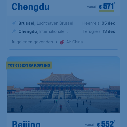
571
*
Chengdu
€
vanaf
Brussel
,
Luchthaven Brussel
Heenreis:
05 dec
Chengdu
,
Internationale
Terugreis:
13 dec
luchthaven Chengdu Shuangliu
1u geleden gevonden
•
Air China
TOT €25 EXTRA KORTING
552
*
Beijing
€
vanaf