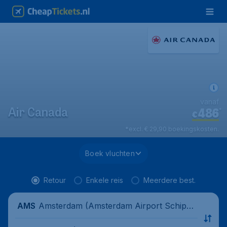
vanaf
486
*
Air Canada
€
*excl. € 29,90 boekingskosten.
Boek vluchten
Retour
Enkele reis
Meerdere best.
Amsterdam (Amsterdam Airport Schipho
AMS
l), Nederland