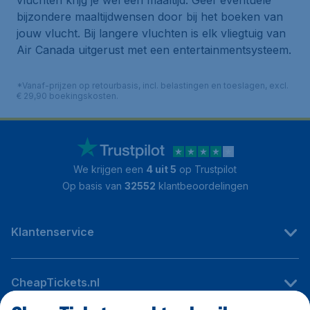
vluchten krijg je wel een maaltijd. Geef eventuele
bijzondere maaltijdwensen door bij het boeken van
jouw vlucht. Bij langere vluchten is elk vliegtuig van
Air Canada uitgerust met een entertainmentsysteem.
*Vanaf-prijzen op retourbasis, incl. belastingen en toeslagen, excl.
€ 29,90 boekingskosten.
We krijgen een
4 uit 5
op Trustpilot
Op basis van
32552
klantbeoordelingen
Klantenservice
CheapTickets.nl