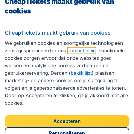
CheapTickets maakt gebruik van
cookies
Internationale sites
Volg CheapTickets.nl
CheapTickets maakt gebruik van cookies
We gebruiken cookies en soortgelijke technologieën
zoals gespecificeerd in ons
cookiebeleid
. Functionele
cookies zorgen ervoor dat onze websites goed
werken en analytische cookies verbeteren de
gebruikerservaring. Derden (
bekijk lijst
) plaatsen
marketing- en andere cookies om je surfgedrag te
volgen en je gepersonaliseerde advertenties te tonen.
Door op Accepteren te klikken, ga je akkoord met alle
cookies.
Toegankelijkheidsverklaring
Algemene voorwaarden
Disclaimer
Privacybeleid
Cookies
Accepteren
Copyright © 2026
Personaliseren