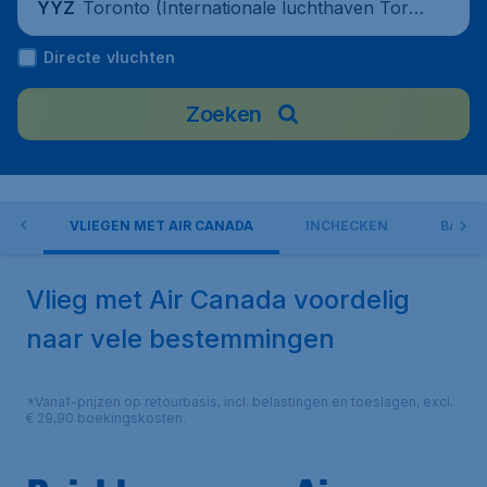
Toronto (Internationale luchthaven Toro
YYZ
nto Pearson), Canada
Directe vluchten
Zoeken
EN
VLIEGEN MET AIR CANADA
INCHECKEN
BAGA
Vlieg met Air Canada voordelig
naar vele bestemmingen
*Vanaf-prijzen op retourbasis, incl. belastingen en toeslagen, excl.
€ 29,90 boekingskosten.