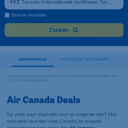
Toronto (Internationale luchthaven Toro
YYZ
nto Pearson), Canada
Directe vluchten
Zoeken
ORT
AANBIEDINGEN
VLIEGEN MET AIR CANADA
IN
*Vanaf-prijzen op retourbasis, incl. belastingen en toeslagen, excl.
€ 29,90 boekingskosten.
Air Canada Deals
Op zoek naar inspiratie voor je volgende reis? Met
non-stop vluchten naar Canada én soepele