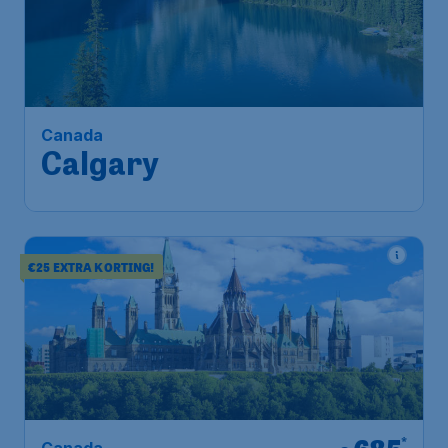
716
*
Canada
€
vanaf
Calgary
Amsterdam
,
Amsterdam
Heenreis:
26 okt
Airport Schiphol
Calgary
,
Calgary International
Terugreis:
07 nov
Airport
1u geleden gevonden
•
Air Canada
€25 EXTRA KORTING!
*