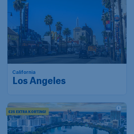
892
*
California
€
vanaf
Los Angeles
Amsterdam
,
Amsterdam Airport
Heenreis:
27 sep
Schiphol
Los Angeles
,
Internationale
Terugreis:
07 okt
luchthaven van Los Angeles
1u geleden gevonden
•
Air Canada
€25 EXTRA KORTING!