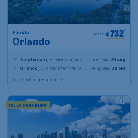
732
*
Florida
€
vanaf
Orlando
Amsterdam
,
Amsterdam Airport
Heenreis:
30 sep
Schiphol
Orlando
,
Orlando International
Terugreis:
08 okt
Airport
1u geleden gevonden
•
€25 EXTRA KORTING!