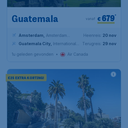
679
*
Guatemala
€
vanaf
Amsterdam
,
Amsterdam
Heenreis:
20 nov
Airport Schiphol
Guatemala City
,
Internationale
Terugreis:
29 nov
luchthaven La Aurora
1u geleden gevonden
•
Air Canada
€25 EXTRA KORTING!
*