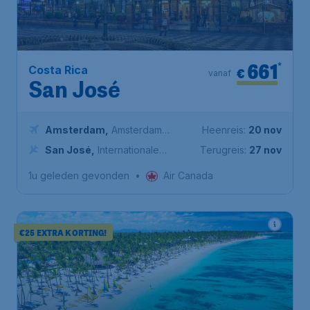
661
*
Costa Rica
€
vanaf
San José
Amsterdam
,
Amsterdam
Heenreis:
20 nov
Airport Schiphol
San José
,
Internationale
Terugreis:
27 nov
luchthaven Juan Santamaría
1u geleden gevonden
•
Air Canada
€25 EXTRA KORTING!