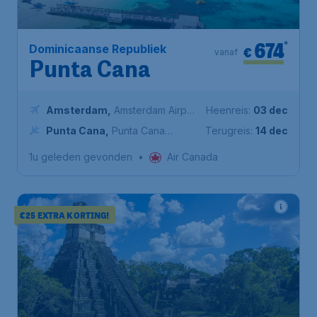
674
*
Dominicaanse Republiek
€
vanaf
Punta Cana
Amsterdam
,
Amsterdam Airport
Heenreis:
03 dec
Schiphol
Punta Cana
,
Punta Cana
Terugreis:
14 dec
International Airport
1u geleden gevonden
•
Air Canada
€25 EXTRA KORTING!