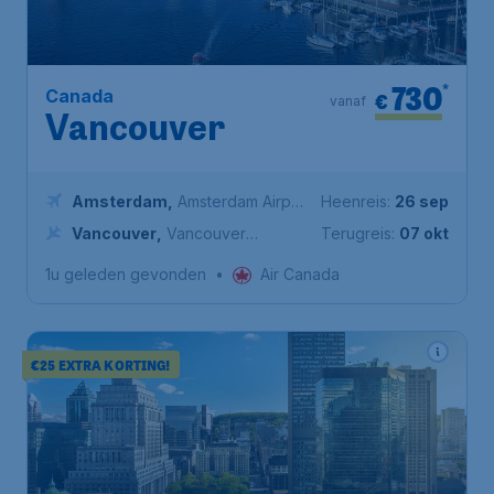
730
*
Canada
€
vanaf
Vancouver
Amsterdam
,
Amsterdam Airport
Heenreis:
26 sep
Schiphol
Vancouver
,
Vancouver
Terugreis:
07 okt
International Airport
1u geleden gevonden
•
Air Canada
€25 EXTRA KORTING!