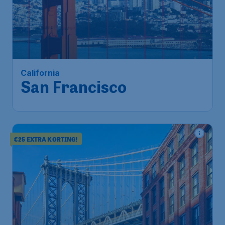
732
*
California
€
vanaf
San Francisco
Amsterdam
,
Amsterdam Airport
Heenreis:
04 okt
Schiphol
San Francisco
,
Internationale
Terugreis:
14 okt
luchthaven van San Francisco
1u geleden gevonden
•
Air Canada
€25 EXTRA KORTING!