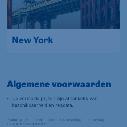
673
*
New York
€
vanaf
Amsterdam
,
Amsterdam Airport
Heenreis:
30 sep
Schiphol
New York
,
Newark Liberty
Terugreis:
10 okt
International Airport
1u geleden gevonden
•
Air Canada
Algemene voorwaarden
De vermelde prijzen zijn afhankelijk van
beschikbaarheid en reisdata.
*Vanaf-prijzen op retourbasis, incl. belastingen en toeslagen, excl.
€ 29,90 boekingskosten.