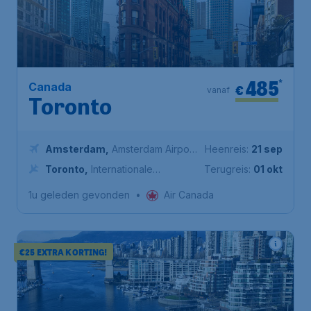
485
*
Canada
€
vanaf
Toronto
Amsterdam
,
Amsterdam Airport
Heenreis:
21 sep
Schiphol
Toronto
,
Internationale
Terugreis:
01 okt
luchthaven Toronto Pearson
1u geleden gevonden
•
Air Canada
€25 EXTRA KORTING!