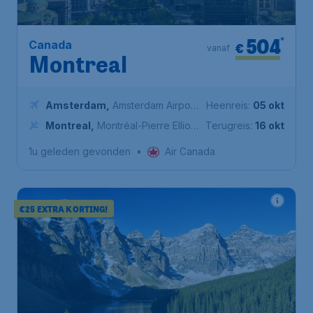
504
*
Canada
€
vanaf
Montreal
Amsterdam
,
Amsterdam Airport
Heenreis:
05 okt
Schiphol
Montreal
,
Montréal-Pierre Elliott
Terugreis:
16 okt
Trudeau International Airport
1u geleden gevonden
•
Air Canada
€25 EXTRA KORTING!