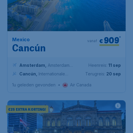
909
*
Mexico
€
vanaf
Cancún
Amsterdam
,
Amsterdam
Heenreis:
11 sep
Airport Schiphol
Cancún
,
Internationale
Terugreis:
20 sep
luchthaven van Cancún
1u geleden gevonden
•
Air Canada
€25 EXTRA KORTING!