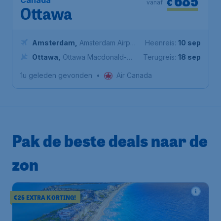
685
Canada
€
vanaf
Ottawa
Amsterdam
,
Amsterdam Airport
Heenreis:
10 sep
Schiphol
Ottawa
,
Ottawa Macdonald-
Terugreis:
18 sep
Cartier International Airport
1u geleden gevonden
•
Air Canada
Pak de beste deals naar de
zon
€25 EXTRA KORTING!