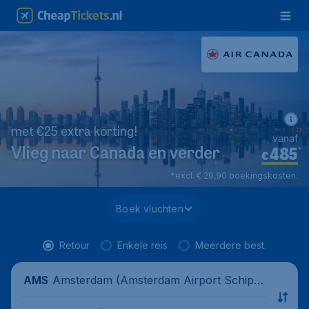
met €25 extra korting!
vanaf
485
*
Vlieg naar Canada en verder
€
*excl. € 29,90 boekingskosten.
Boek vluchten
Retour
Enkele reis
Meerdere best.
Amsterdam (Amsterdam Airport Schipho
AMS
l), Nederland