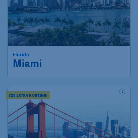
900
*
Florida
€
vanaf
Miami
Amsterdam
,
Amsterdam Airport
Heenreis:
23 sep
Schiphol
Miami
,
Internationale
Terugreis:
01 okt
Luchthaven Miami
1u geleden gevonden
•
Air Canada
€25 EXTRA KORTING!