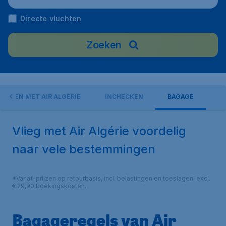
Directe vluchten
Zoeken
LIEGEN MET AIR ALGÉRIE
INCHECKEN
BAGAGE
Vlieg met Air Algérie voordelig
naar vele bestemmingen
*Vanaf-prijzen op retourbasis, incl. belastingen en toeslagen, excl.
€ 29,90 boekingskosten.
Bagageregels van Air