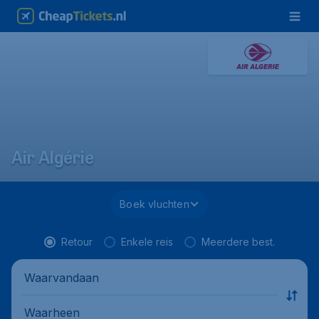
Air Algérie
Boek vluchten
Retour
Enkele reis
Meerdere best.
Waarvandaan
Waarheen