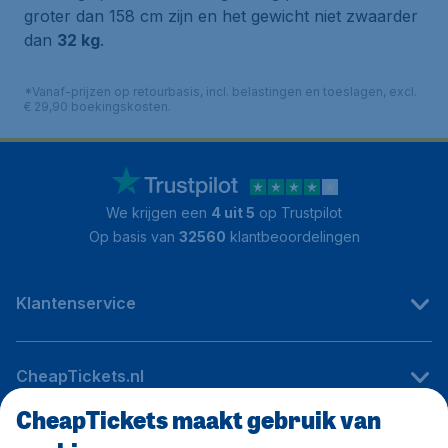
groter dan 158 cm zijn en het gewicht niet zwaarder
dan
32 kg
.
*Vanaf-prijzen op retourbasis, incl. belastingen en toeslagen, excl.
€ 29,90 boekingskosten.
We krijgen een
4 uit 5
op Trustpilot
Op basis van
32560
klantbeoordelingen
Klantenservice
CheapTickets.nl
CheapTickets maakt gebruik van