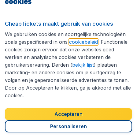
cookies
Internationale sites
Volg CheapTickets.nl
CheapTickets maakt gebruik van cookies
We gebruiken cookies en soortgelijke technologieën
zoals gespecificeerd in ons
cookiebeleid
. Functionele
cookies zorgen ervoor dat onze websites goed
werken en analytische cookies verbeteren de
gebruikerservaring. Derden (
bekijk lijst
) plaatsen
marketing- en andere cookies om je surfgedrag te
volgen en je gepersonaliseerde advertenties te tonen.
Door op Accepteren te klikken, ga je akkoord met alle
cookies.
Toegankelijkheidsverklaring
Algemene voorwaarden
Disclaimer
Privacybeleid
Cookies
Accepteren
Copyright © 2026
Personaliseren