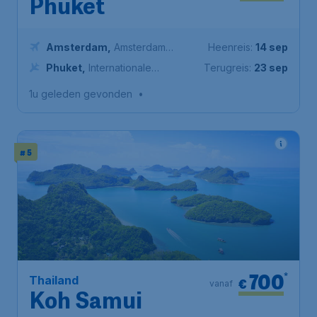
Phuket
Amsterdam
,
Amsterdam
Heenreis:
14 sep
Airport Schiphol
Phuket
,
Internationale
Terugreis:
23 sep
Luchthaven Phuket
1u geleden gevonden
•
# 5
700
*
Thailand
€
vanaf
Koh Samui