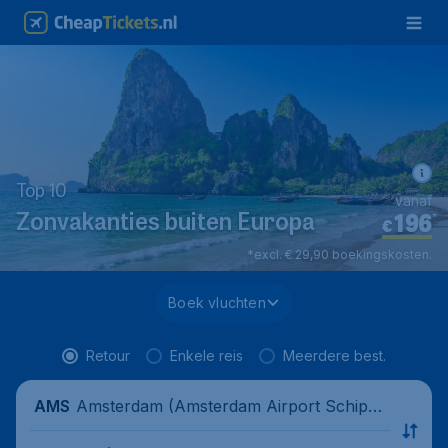
Top 10
vanaf
196
*
Zonvakanties buiten Europa
€
*excl. € 29,90 boekingskosten.
Boek vluchten
Retour
Enkele reis
Meerdere best.
Amsterdam (Amsterdam Airport Schipho
AMS
l), Nederland