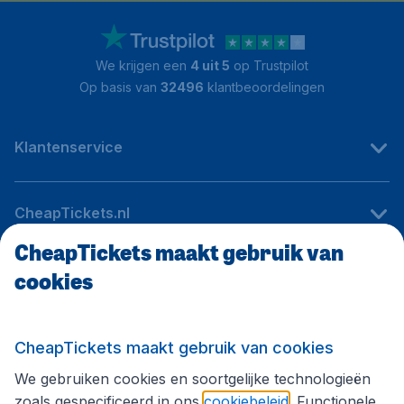
We krijgen een
4 uit 5
op Trustpilot
Op basis van
32496
klantbeoordelingen
Klantenservice
CheapTickets.nl
CheapTickets maakt gebruik van
cookies
Internationale sites
Volg CheapTickets.nl
CheapTickets maakt gebruik van cookies
We gebruiken cookies en soortgelijke technologieën
zoals gespecificeerd in ons
cookiebeleid
. Functionele