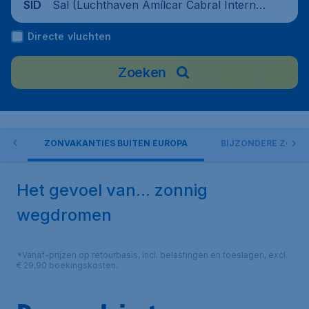
Sal (Luchthaven Amílcar Cabral Internati
SID
onaal), Kaapverdië
Directe vluchten
Zoeken
PA
ZONVAKANTIES BUITEN EUROPA
BIJZONDERE ZONV
Het gevoel van... zonnig
wegdromen
*Vanaf-prijzen op retourbasis, incl. belastingen en toeslagen, excl.
€ 29,90 boekingskosten.