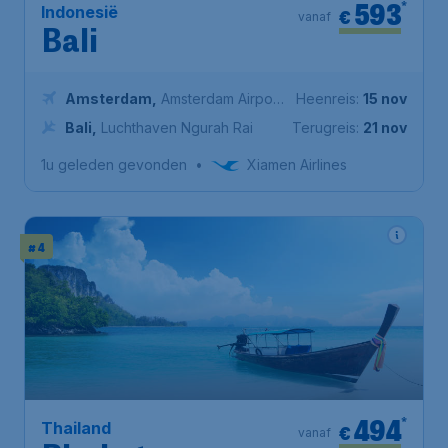
593
*
Indonesië
€
vanaf
Bali
Amsterdam
,
Amsterdam Airport
Heenreis:
15 nov
Schiphol
Bali
,
Luchthaven Ngurah Rai
Terugreis:
21 nov
1u geleden gevonden
•
Xiamen Airlines
# 4
494
*
Thailand
€
vanaf