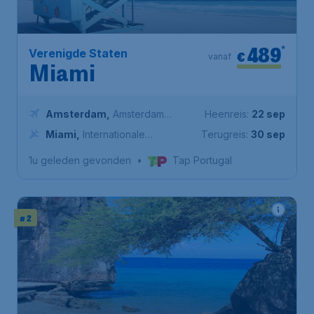
489
*
Verenigde Staten
€
vanaf
Miami
Amsterdam
,
Amsterdam
Heenreis:
22 sep
Airport Schiphol
Miami
,
Internationale
Terugreis:
30 sep
Luchthaven Miami
1u geleden gevonden
•
Tap Portugal
# 2