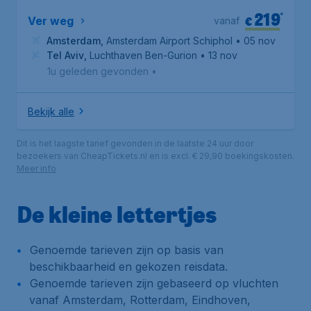
219
*
€
Ver weg
vanaf
Amsterdam
,
Amsterdam Airport Schiphol
• 05 nov
Tel Aviv
,
Luchthaven Ben-Gurion
• 13 nov
1u geleden gevonden
•
Bekijk alle
Dit is het laagste tarief gevonden in de laatste 24 uur door
bezoekers van CheapTickets.nl en is excl. € 29,90 boekingskosten.
Meer info
De kleine lettertjes
Genoemde tarieven zijn op basis van
beschikbaarheid en gekozen reisdata.
Genoemde tarieven zijn gebaseerd op vluchten
vanaf Amsterdam, Rotterdam, Eindhoven,