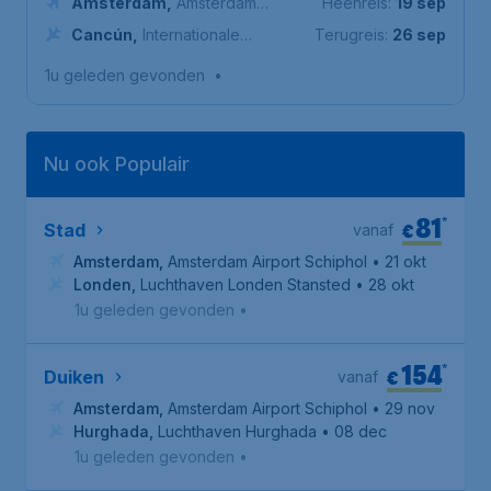
Amsterdam
,
Amsterdam
Heenreis:
19 sep
Airport Schiphol
Cancún
,
Internationale
Terugreis:
26 sep
luchthaven van Cancún
1u geleden gevonden
•
Nu ook Populair
81
*
€
Stad
vanaf
Amsterdam
,
Amsterdam Airport Schiphol
• 21 okt
Londen
,
Luchthaven Londen Stansted
• 28 okt
1u geleden gevonden
•
154
*
€
Duiken
vanaf
Amsterdam
,
Amsterdam Airport Schiphol
• 29 nov
Hurghada
,
Luchthaven Hurghada
• 08 dec
1u geleden gevonden
•