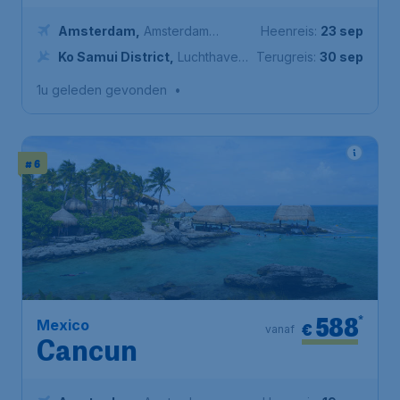
Amsterdam
,
Amsterdam
Heenreis:
23 sep
Airport Schiphol
Ko Samui District
,
Luchthaven
Terugreis:
30 sep
Ko Samui
1u geleden gevonden
•
# 6
588
*
Mexico
€
vanaf
Cancun