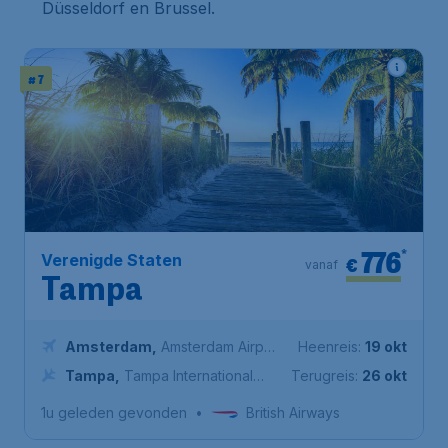
Düsseldorf en Brussel.
# 7
776
*
Verenigde Staten
€
vanaf
Tampa
Amsterdam
,
Amsterdam Airport
Heenreis:
19 okt
Schiphol
Tampa
,
Tampa International
Terugreis:
26 okt
Airport
1u geleden gevonden
•
British Airways