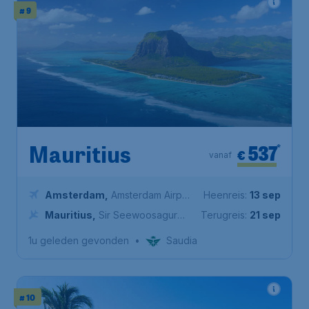
# 9
537
*
Mauritius
€
vanaf
Amsterdam
,
Amsterdam Airport
Heenreis:
13 sep
Schiphol
Mauritius
,
Sir Seewoosagur
Terugreis:
21 sep
Ramgoolam International Airport
1u geleden gevonden
•
Saudia
# 10