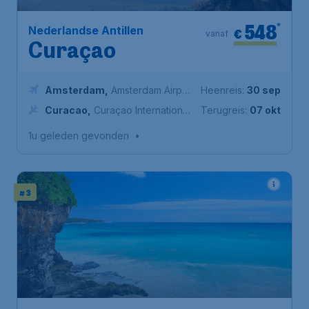
548
*
Nederlandse Antillen
€
vanaf
Curaçao
Amsterdam
,
Amsterdam Airport
Heenreis:
30 sep
Schiphol
Curacao
,
Curaçao International
Terugreis:
07 okt
Airport
1u geleden gevonden
•
# 3