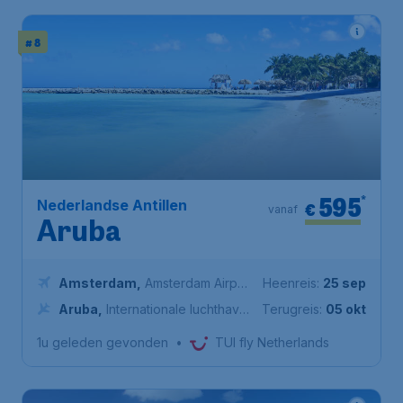
# 8
595
*
Nederlandse Antillen
€
vanaf
Aruba
Amsterdam
,
Amsterdam Airport
Heenreis:
25 sep
Schiphol
Aruba
,
Internationale luchthaven
Terugreis:
05 okt
Koningin Beatrix
1u geleden gevonden
•
TUI fly Netherlands