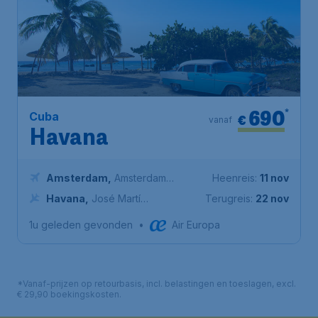
690
*
Cuba
€
vanaf
Havana
Amsterdam
,
Amsterdam
Heenreis:
11 nov
Airport Schiphol
Havana
,
José Martí
Terugreis:
22 nov
International Airport
1u geleden gevonden
•
Air Europa
*Vanaf-prijzen op retourbasis, incl. belastingen en toeslagen, excl.
€ 29,90 boekingskosten.