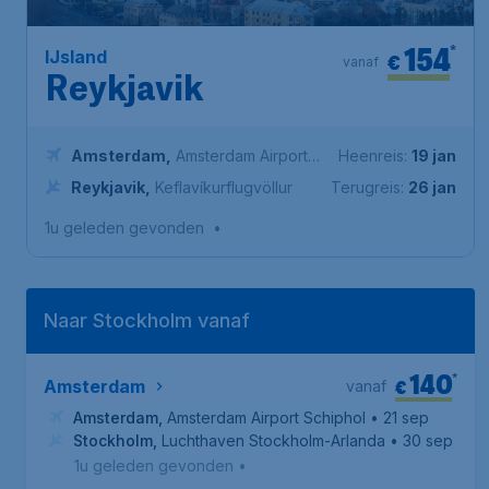
154
*
IJsland
€
vanaf
Reykjavik
Amsterdam
,
Amsterdam Airport
Heenreis:
19 jan
Schiphol
Reykjavik
,
Keflavíkurflugvöllur
Terugreis:
26 jan
1u geleden gevonden
•
Naar Stockholm vanaf
140
*
€
Amsterdam
vanaf
Amsterdam
,
Amsterdam Airport Schiphol
• 21 sep
Stockholm
,
Luchthaven Stockholm-Arlanda
• 30 sep
1u geleden gevonden
•