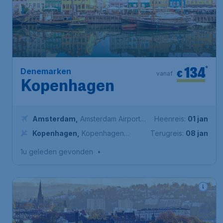
134
*
Denemarken
€
vanaf
Kopenhagen
Amsterdam
,
Amsterdam Airport
Heenreis:
01 jan
Schiphol
Kopenhagen
,
Kopenhagen
Terugreis:
08 jan
luchthaven
1u geleden gevonden
•