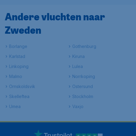
Andere vluchten naar
Zweden
Borlange
Gothenburg
Karlstad
Kiruna
Linkoping
Lulea
Malmo
Norrkoping
Ornskoldsvik
Ostersund
Skelleftea
Stockholm
Umea
Vaxjo