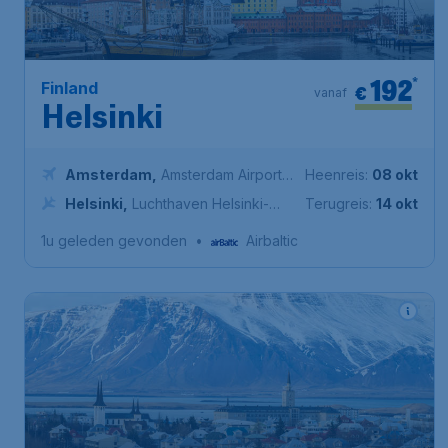
192
*
Finland
€
vanaf
Helsinki
Amsterdam
,
Amsterdam Airport
Heenreis:
08 okt
Schiphol
Helsinki
,
Luchthaven Helsinki-
Terugreis:
14 okt
Vantaa
1u geleden gevonden
•
Airbaltic