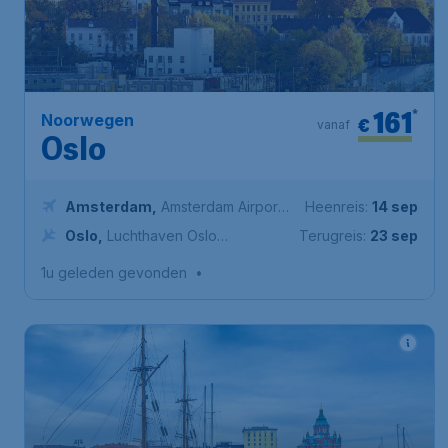
161
*
Noorwegen
€
vanaf
Oslo
Amsterdam
,
Amsterdam Airport
Heenreis:
14 sep
Schiphol
Oslo
,
Luchthaven Oslo
Terugreis:
23 sep
Gardermoen
1u geleden gevonden
•