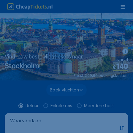
Vind jouw beste vliegtickets naar
vanaf
140
*
Stockholm
€
*excl. € 29,90 boekingskosten.
Boek vluchten
Retour
Enkele reis
Meerdere best.
Waarvandaan