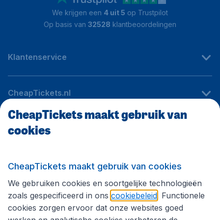
We krijgen een
4 uit 5
op Trustpilot
Op basis van
32528
klantbeoordelingen
Klantenservice
CheapTickets.nl
CheapTickets maakt gebruik van
cookies
Internationale sites
Volg CheapTickets.nl
CheapTickets maakt gebruik van cookies
We gebruiken cookies en soortgelijke technologieën
zoals gespecificeerd in ons
cookiebeleid
. Functionele
cookies zorgen ervoor dat onze websites goed