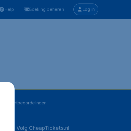
Help
Boeking beheren
Log in
500
klantbeoordelingen
Volg CheapTickets.nl