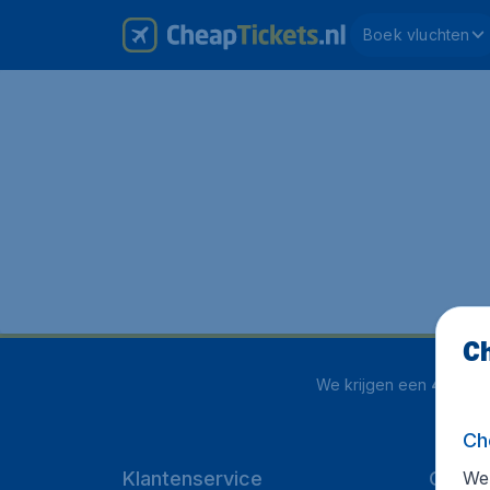
Boek vluchten
Ch
We krijgen een
4 uit 5
o
Ch
We 
Klantenservice
CheapT