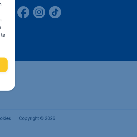
n
s
n
e
 te
okies
Copyright © 2026