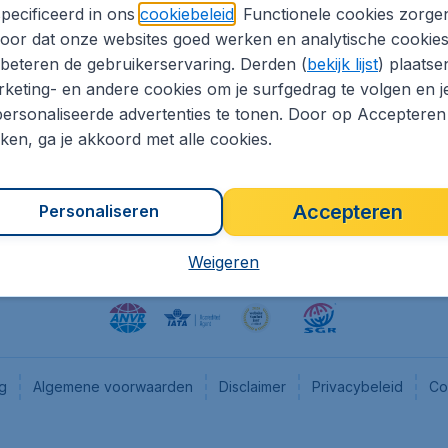
pecificeerd in ons
cookiebeleid
. Functionele cookies zorge
eapTickets.nl
CheapTickets.be
oor dat onze websites goed werken en analytische cookie
he informatie
Flugladen.de
beteren de gebruikerservaring. Derden (
bekijk lijst
) plaatse
CheapTickets.ch
keting- en andere cookies om je surfgedrag te volgen en j
ersonaliseerde advertenties te tonen. Door op Accepteren
es
CheapTickets.sg
kken, ga je akkoord met alle cookies.
en pers
Accepteren
Personaliseren
Weigeren
ng
Algemene voorwaarden
Disclaimer
Privacybeleid
Co