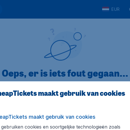
EUR
Oeps, er is iets fout gegaan...
eapTickets maakt gebruik van cookies
p Trustpilot
Op basis van
32
eapTickets maakt gebruik van cookies
gebruiken cookies en soortgelijke technologieën zoals
ickets.nl
Internationale sites