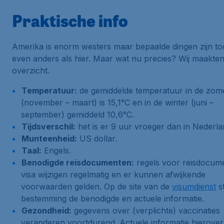
Praktische info
Amerika is enorm westers maar bepaalde dingen zijn to
even anders als hier. Maar wat nu precies? Wij maakte
overzicht.
Temperatuur:
de gemiddelde temperatuur in de zom
(november – maart) is 15,1°C en in de winter (juni –
september) gemiddeld 10,6°C.
Tijdsverschil:
het is er 9 uur vroeger dan in Nederla
Munteenheid:
US dollar.
Taal:
Engels.
Benodigde reisdocumenten:
regels voor reisdocum
visa wijzigen regelmatig en er kunnen afwijkende
voorwaarden gelden. Op de site van de
visumdienst
st
bestemming de benodigde en actuele informatie.
Gezondheid:
gegevens over (verplichte) vaccinaties
veranderen voortdurend. Actuele informatie hierover 