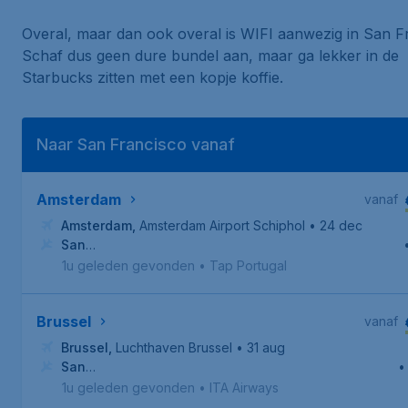
Overal, maar dan ook overal is WIFI aanwezig in San F
Schaf dus geen dure bundel aan, maar ga lekker in de
Starbucks zitten met een kopje koffie.
Naar San Francisco vanaf
Amsterdam
vanaf
Amsterdam
,
Amsterdam Airport Schiphol
• 24 dec
San
Francisco
,
Internationale luchthaven van San Francisco
1u geleden gevonden
•
Tap Portugal
Brussel
vanaf
Brussel
,
Luchthaven Brussel
• 31 aug
San
•
Francisco
,
Internationale luchthaven van San Francisco
1u geleden gevonden
•
ITA Airways