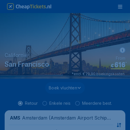
Californië
From
616
*
San Francisco
€
*excl. € 29,90 boekingskosten.
Boek vluchten
Retour
Enkele reis
Meerdere best.
Amsterdam (Amsterdam Airport Schipho
AMS
l), Nederland