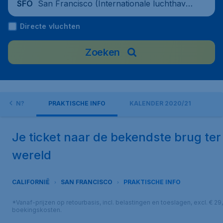
San Francisco (Internationale luchthave
SFO
n van San Francisco), Verenigde Staten
Directe vluchten
Zoeken
E DOEN?
PRAKTISCHE INFO
KALENDER 2020/21
Je ticket naar de bekendste brug ter
wereld
CALIFORNIË
SAN FRANCISCO
PRAKTISCHE INFO
*Vanaf-prijzen op retourbasis, incl. belastingen en toeslagen, excl. € 29
boekingskosten.