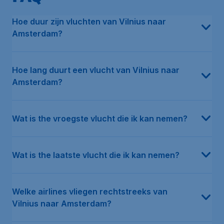
In de afgelopen 12 maanden was de gemiddelde prijs voor een re
De gemiddelde reistijd van Vilnius naar Amsterdam is 3u 33m. Let
De eerste vlucht van Vilnius naar Amsterdam vertrekt op Friday a
De laatste vlucht van Vilnius naar Amsterdam vertrekt op Wednes
Volgens onze data vliegen meerdere luchtvaartmaatschappijen dire
De goedkoopste maand om te vliegen van Vilnius naar Amsterda
Volgens onze data was Norwegian Air de afgelopen 12 maanden 
Hoe duur zijn vluchten van Vilnius naar
Amsterdam?
Hoe lang duurt een vlucht van Vilnius naar
Amsterdam?
Wat is the vroegste vlucht die ik kan nemen?
Wat is the laatste vlucht die ik kan nemen?
Welke airlines vliegen rechtstreeks van
Vilnius naar Amsterdam?