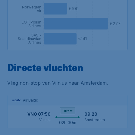
Norwegian
€100
Air
LOT Polish
€277
Airlines
SAS -
€141
Scandinavian
Airlines
Directe vluchten
Vlieg non-stop van Vilnius naar Amsterdam.
Air Baltic
Direct
VNO
07:50
09:20
Vilnius
Amsterdam
02h 30m