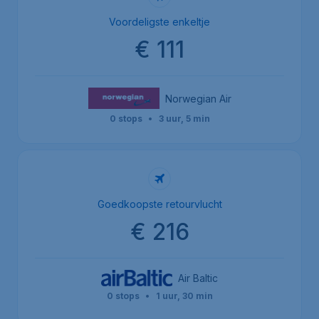
Voordeligste enkeltje
€ 111
Norwegian Air
0 stops
•
3 uur, 5 min
Goedkoopste retourvlucht
€ 216
Air Baltic
0 stops
•
1 uur, 30 min