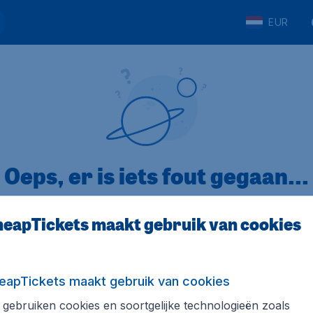
EUR
Oeps, er is iets fout gegaan...
eapTickets maakt gebruik van cookies
p Trustpilot
Op basis van
32
eapTickets maakt gebruik van cookies
gebruiken cookies en soortgelijke technologieën zoals
ickets.nl
Internationale sites