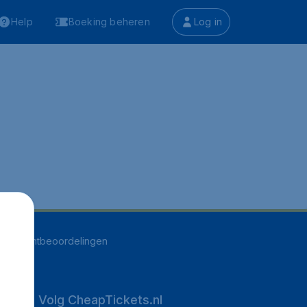
Help
Boeking beheren
Log in
516
klantbeoordelingen
Volg CheapTickets.nl