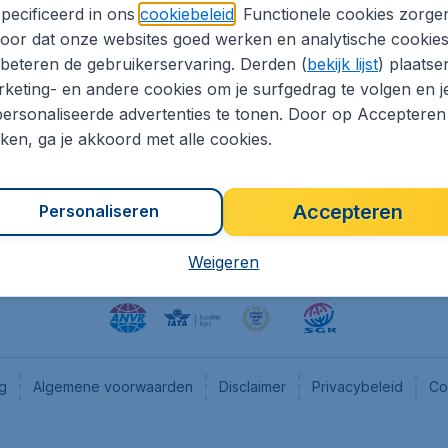
pecificeerd in ons
cookiebeleid
. Functionele cookies zorge
eapTickets.nl
CheapTickets.be
oor dat onze websites goed werken en analytische cookie
he informatie
Flugladen.de
beteren de gebruikerservaring. Derden (
bekijk lijst
) plaatse
CheapTickets.ch
keting- en andere cookies om je surfgedrag te volgen en j
ersonaliseerde advertenties te tonen. Door op Accepteren
es
CheapTickets.sg
kken, ga je akkoord met alle cookies.
en pers
Accepteren
Personaliseren
Weigeren
ng
Algemene voorwaarden
Disclaimer
Privacybeleid
Co