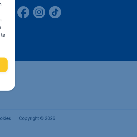
n
s
n
e
 te
okies
Copyright © 2026