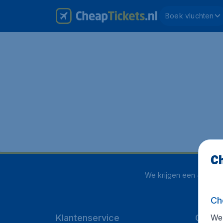
Boek vluchten
Ch
We krijgen een
4 uit 5
o
Ch
We 
Klantenservice
CheapT