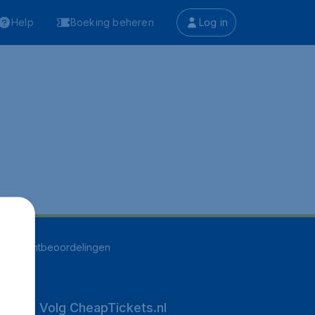
Help
Boeking beheren
Log in
516
klantbeoordelingen
Volg CheapTickets.nl