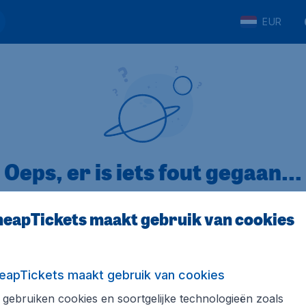
EUR
Oeps, er is iets fout gegaan...
eapTickets maakt gebruik van cookies
p Trustpilot
Op basis van
32
eapTickets maakt gebruik van cookies
gebruiken cookies en soortgelijke technologieën zoals
ickets.nl
Internationale sites