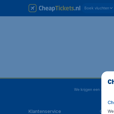
Boek vluchten
Ch
We krijgen een
4 uit 5
o
Ch
We 
Klantenservice
CheapT