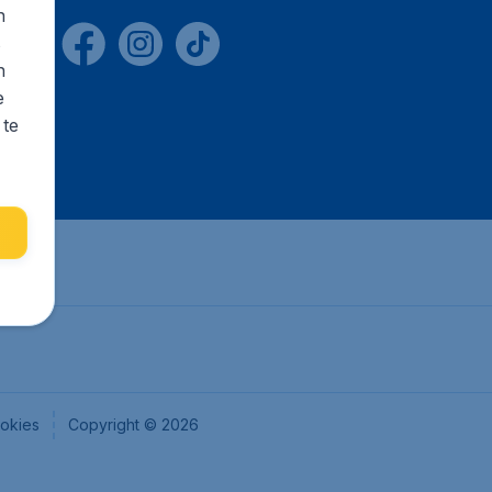
n
s
n
e
 te
okies
Copyright © 2026