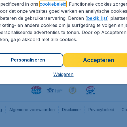
pecificeerd in ons
cookiebeleid
. Functionele cookies zorge
eapTickets.nl
CheapTickets.be
oor dat onze websites goed werken en analytische cookie
he informatie
Flugladen.de
beteren de gebruikerservaring. Derden (
bekijk lijst
) plaatse
CheapTickets.ch
keting- en andere cookies om je surfgedrag te volgen en j
ersonaliseerde advertenties te tonen. Door op Accepteren
es
CheapTickets.sg
kken, ga je akkoord met alle cookies.
en pers
Accepteren
Personaliseren
Weigeren
ng
Algemene voorwaarden
Disclaimer
Privacybeleid
Co