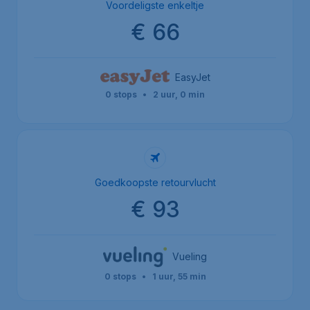
Voordeligste enkeltje
€ 66
EasyJet
0 stops
•
2 uur, 0 min
Goedkoopste retourvlucht
€ 93
Vueling
0 stops
•
1 uur, 55 min