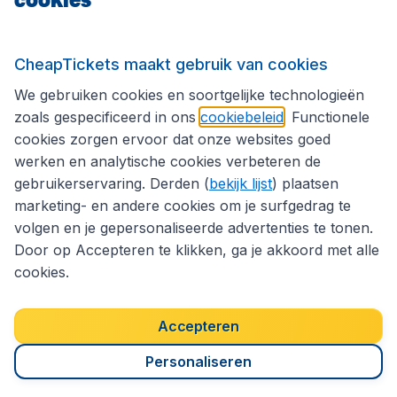
Volg CheapTickets.nl
CheapTickets maakt gebruik van cookies
We gebruiken cookies en soortgelijke technologieën
zoals gespecificeerd in ons
cookiebeleid
. Functionele
cookies zorgen ervoor dat onze websites goed
werken en analytische cookies verbeteren de
gebruikerservaring. Derden (
bekijk lijst
) plaatsen
marketing- en andere cookies om je surfgedrag te
volgen en je gepersonaliseerde advertenties te tonen.
Door op Accepteren te klikken, ga je akkoord met alle
cookies.
Toegankelijkheidsverklaring
Algemene voorwaarden
Disclaimer
Privacybeleid
Cookies
Accepteren
Copyright © 2026
Personaliseren