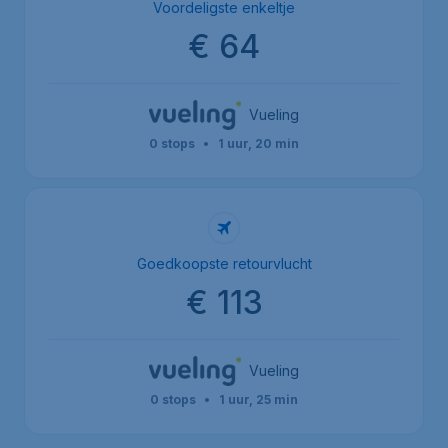
Voordeligste enkeltje
€ 64
Vueling
0 stops
•
1 uur, 20 min
Goedkoopste retourvlucht
€ 113
Vueling
0 stops
•
1 uur, 25 min