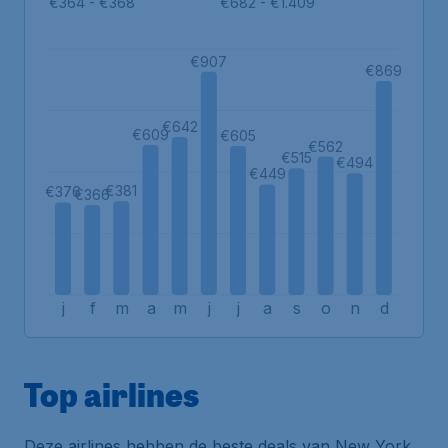
€364 - €368
€682 - €1.409
€907
€869
€642
€609
€605
€562
€515
€494
€449
€381
€376
€366
j
f
m
a
m
j
j
a
s
o
n
d
Top airlines
Deze airlines hebben de beste deals van New York