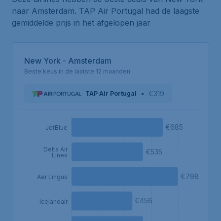
naar Amsterdam. TAP Air Portugal had de laagste
gemiddelde prijs in het afgelopen jaar
New York - Amsterdam
Beste keus in de laatste 12 maanden
•
€319
TAP Air Portugal
€685
JetBlue
Delta Air
€535
Lines
€798
Aer Lingus
€456
Icelandair