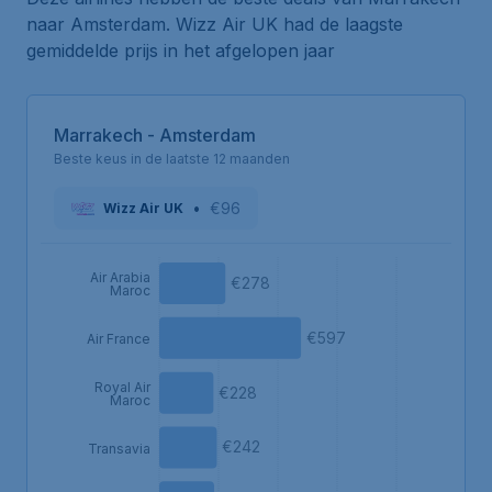
naar Amsterdam. Wizz Air UK had de laagste
gemiddelde prijs in het afgelopen jaar
Marrakech - Amsterdam
Beste keus in de laatste 12 maanden
•
€96
Wizz Air UK
Air Arabia
€278
Maroc
€597
Air France
Royal Air
€228
Maroc
€242
Transavia