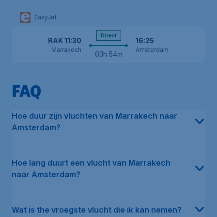
EasyJet
Direct
RAK
11:30
16:25
Marrakech
Amsterdam
03h 54m
FAQ
In de afgelopen 12 maanden was de gemiddelde prijs voor een re
De gemiddelde reistijd van Marrakech naar Amsterdam is 4u 22m. 
De eerste vlucht van Marrakech naar Amsterdam vertrekt op Mo
De laatste vlucht van Marrakech naar Amsterdam vertrekt op Sat
Volgens onze data vliegen meerdere luchtvaartmaatschappijen dir
De goedkoopste maand om te vliegen van Marrakech naar Amste
Volgens onze data was Wizz Air UK de afgelopen 12 maanden de
Hoe duur zijn vluchten van Marrakech naar
Amsterdam?
Hoe lang duurt een vlucht van Marrakech
naar Amsterdam?
Wat is the vroegste vlucht die ik kan nemen?