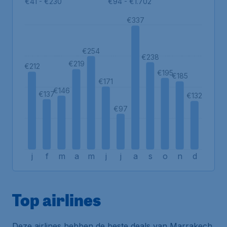
€41 - €230
€94 - €1.702
€337
€254
€238
€219
€212
€195
€185
€171
€146
€137
€132
€97
j
f
m
a
m
j
j
a
s
o
n
d
Top airlines
Deze airlines hebben de beste deals van Marrakech