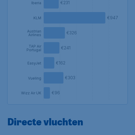
€231
Iberia
€947
KLM
Austrian
€326
Airlines
TAP Air
€241
Portugal
€162
EasyJet
€303
Vueling
€96
Wizz Air UK
Directe vluchten