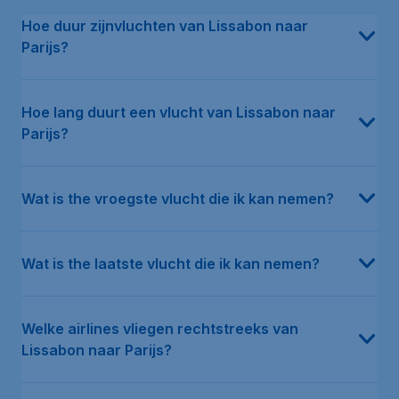
In de afgelopen 12 maanden was de gemiddelde prijs voor een ret
De gemiddelde reistijd van Lissabon naar Parijs is 2u 28m. Let o
De eerste vlucht van Lissabon naar Parijs vertrekt op Thursday a
De laatste vlucht van Lissabon naar Parijs vertrekt op Wednesday
Volgens onze data vliegen meerdere luchtvaartmaatschappijen dir
De goedkoopste maand om te vliegen van Lissabon naar Parijs w
Volgens onze data was Vueling de afgelopen 12 maanden de goe
Hoe duur zijnvluchten van Lissabon naar
Parijs?
Hoe lang duurt een vlucht van Lissabon naar
Parijs?
Wat is the vroegste vlucht die ik kan nemen?
Wat is the laatste vlucht die ik kan nemen?
Welke airlines vliegen rechtstreeks van
Lissabon naar Parijs?