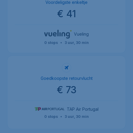
Voordeligste enkeltje
€ 41
Vueling
0 stops
•
3 uur, 30 min
Goedkoopste retourvlucht
€ 73
TAP Air Portugal
0 stops
•
3 uur, 30 min