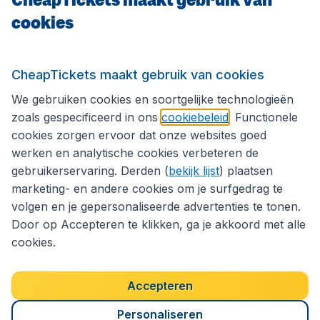
cookies
Internationale sites
Volg CheapTickets.nl
CheapTickets maakt gebruik van cookies
We gebruiken cookies en soortgelijke technologieën
zoals gespecificeerd in ons
cookiebeleid
. Functionele
cookies zorgen ervoor dat onze websites goed
werken en analytische cookies verbeteren de
gebruikerservaring. Derden (
bekijk lijst
) plaatsen
marketing- en andere cookies om je surfgedrag te
volgen en je gepersonaliseerde advertenties te tonen.
Door op Accepteren te klikken, ga je akkoord met alle
cookies.
Toegankelijkheidsverklaring
Algemene voorwaarden
Disclaimer
Privacybeleid
Cookies
Accepteren
Copyright © 2026
Personaliseren