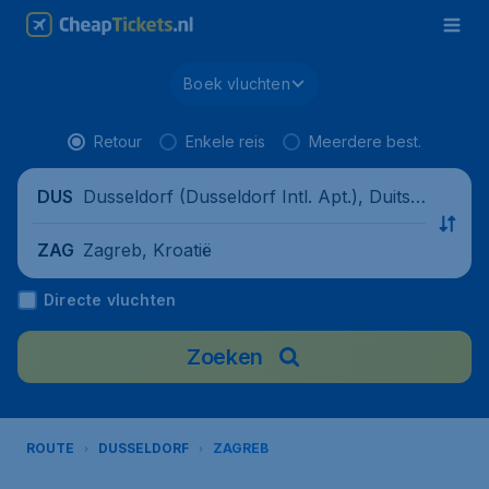
Boek vluchten
Retour
Enkele reis
Meerdere best.
Dusseldorf (Dusseldorf Intl. Apt.), Duitsla
DUS
nd
Zagreb, Kroatië
ZAG
Directe vluchten
Zoeken
ROUTE
DUSSELDORF
ZAGREB