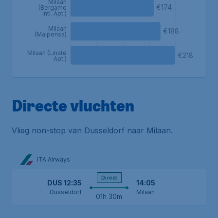
Milaan
€174
(Bergamo
Intl. Apt.)
Milaan
€188
(Malpensa)
Milaan (Linate
€218
Apt.)
Directe vluchten
Vlieg non-stop van Dusseldorf naar Milaan.
ITA Airways
Direct
DUS
12:35
14:05
Dusseldorf
Milaan
01h 30m