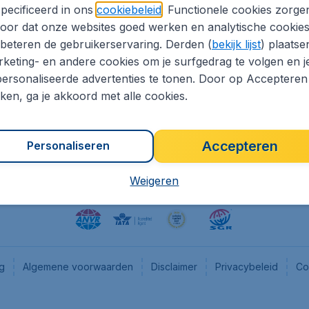
pecificeerd in ons
cookiebeleid
. Functionele cookies zorge
eapTickets.nl
CheapTickets.be
oor dat onze websites goed werken en analytische cookie
he informatie
Flugladen.de
beteren de gebruikerservaring. Derden (
bekijk lijst
) plaatse
CheapTickets.ch
keting- en andere cookies om je surfgedrag te volgen en j
ersonaliseerde advertenties te tonen. Door op Accepteren
es
CheapTickets.sg
kken, ga je akkoord met alle cookies.
en pers
Accepteren
Personaliseren
Weigeren
ng
Algemene voorwaarden
Disclaimer
Privacybeleid
Co