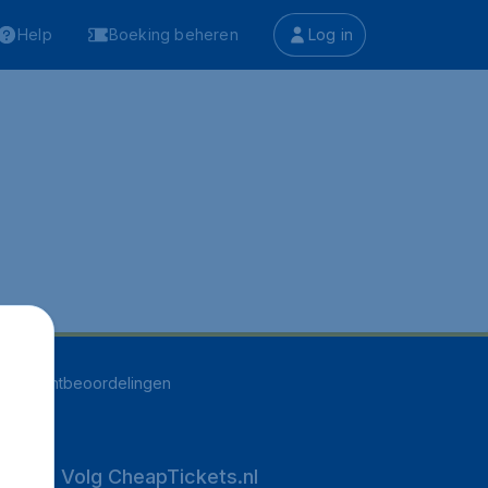
Help
Boeking beheren
Log in
516
klantbeoordelingen
Volg CheapTickets.nl