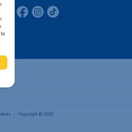
n
s
n
e
 te
okies
Copyright © 2026