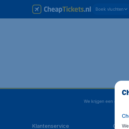
Boek vluchten
Ch
We krijgen een
4 uit 5
o
Ch
We 
Klantenservice
CheapT