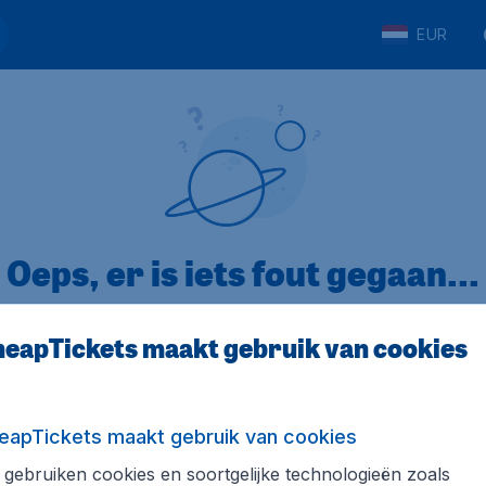
EUR
Oeps, er is iets fout gegaan...
eapTickets maakt gebruik van cookies
p Trustpilot
Op basis van
32
eapTickets maakt gebruik van cookies
gebruiken cookies en soortgelijke technologieën zoals
ickets.nl
Internationale sites