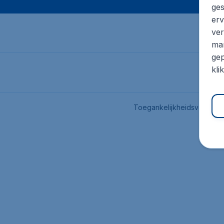
ges
erv
ver
mar
gep
kli
Toegankelijkheidsverklari