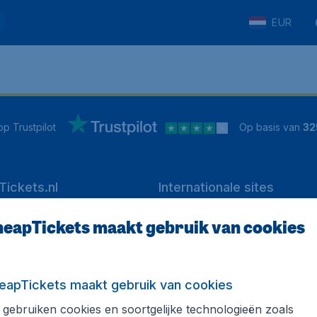
EUR
p Trustpilot
Op basis van
32
ickets.nl
Internationale sites
eapTickets.nl
CheapTickets.be
eapTickets maakt gebruik van cookies
he informatie
Flugladen.de
CheapTickets.ch
es
CheapTickets.sg
eapTickets maakt gebruik van cookies
en pers
gebruiken cookies en soortgelijke technologieën zoals