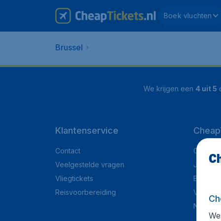
Boek vluchten
Brussel
We krijgen een
4 uit 5
o
Klantenservice
CheapT
Contact
Over Ch
Ch
Veelgestelde vragen
Juridisc
Vliegtickets
Blog
Reisvoorbereiding
Vacatur
Ch
Nieuws 
We 