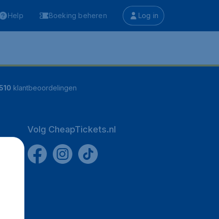
Help
Boeking beheren
Log in
510
klantbeoordelingen
Volg CheapTickets.nl