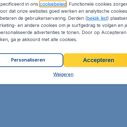
pecificeerd in ons
cookiebeleid
. Functionele cookies zorge
oor dat onze websites goed werken en analytische cookie
beteren de gebruikerservaring. Derden (
bekijk lijst
) plaatse
keting- en andere cookies om je surfgedrag te volgen en j
ersonaliseerde advertenties te tonen. Door op Accepteren
kken, ga je akkoord met alle cookies.
Accepteren
Personaliseren
ng
Algemene voorwaarden
Disclaimer
Privacybeleid
Co
Weigeren