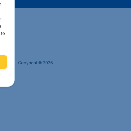
n
s
n
e
 te
okies
Copyright © 2026