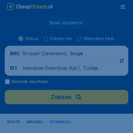
Boek vluchten
Retour
Enkele reis
Meerdere best.
Brussel (Zaventem), België
BRU
Istanboel (Istanboel Apt.), Turkije
IST
Directe vluchten
Zoeken
ROUTE
BRUSSEL
ISTANBOEL