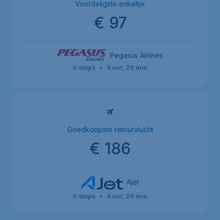
Voordeligste enkeltje
€ 97
Pegasus Airlines
0 stops
•
4 uur, 20 min
Goedkoopste retourvlucht
€ 186
Ajet
0 stops
•
4 uur, 20 min