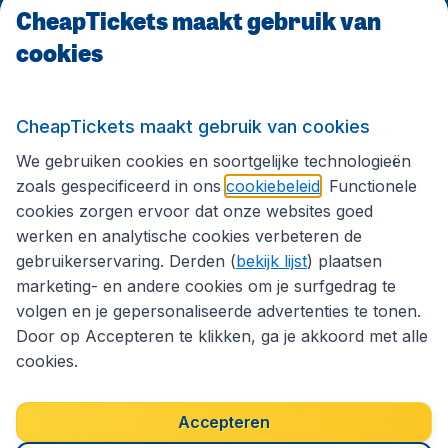
CheapTickets maakt gebruik van
cookies
Internationale sites
Volg CheapTickets.nl
CheapTickets maakt gebruik van cookies
We gebruiken cookies en soortgelijke technologieën
zoals gespecificeerd in ons
cookiebeleid
. Functionele
cookies zorgen ervoor dat onze websites goed
werken en analytische cookies verbeteren de
gebruikerservaring. Derden (
bekijk lijst
) plaatsen
marketing- en andere cookies om je surfgedrag te
volgen en je gepersonaliseerde advertenties te tonen.
Door op Accepteren te klikken, ga je akkoord met alle
cookies.
Toegankelijkheidsverklaring
Algemene voorwaarden
Disclaimer
Privacybeleid
Cookies
Accepteren
Copyright © 2026