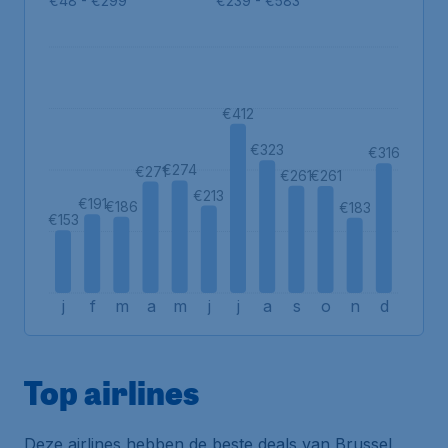
€48 - €299
€239 - €583
€412
€323
€316
€274
€271
€261
€261
€213
€191
€186
€183
€153
j
f
m
a
m
j
j
a
s
o
n
d
Top airlines
Deze airlines hebben de beste deals van Brussel