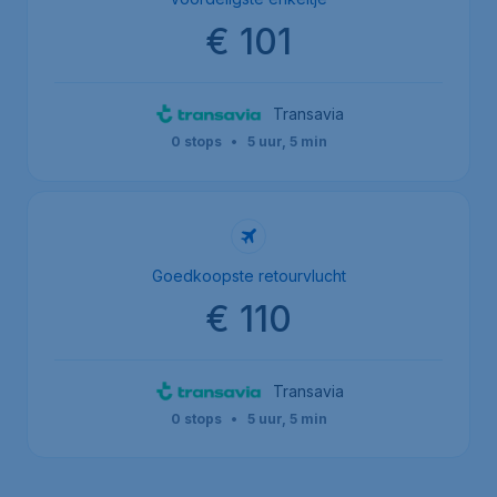
€ 101
Transavia
0 stops
•
5 uur, 5 min
Goedkoopste retourvlucht
€ 110
Transavia
0 stops
•
5 uur, 5 min