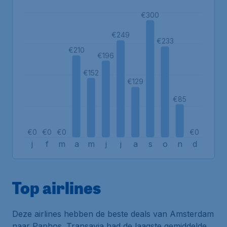
€300
€249
€233
€210
€196
€152
€129
€85
€0
€0
€0
€0
j
f
m
a
m
j
j
a
s
o
n
d
Top airlines
Deze airlines hebben de beste deals van Amsterdam
naar Paphos. Transavia had de laagste gemiddelde