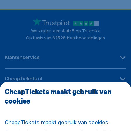
We krijgen een
4 uit 5
op Trustpilot
Op basis van
32528
klantbeoordelingen
Klantenservice
CheapTickets.nl
CheapTickets maakt gebruik van
cookies
Internationale sites
Volg CheapTickets.nl
CheapTickets maakt gebruik van cookies