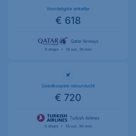
Voordeligste enkeltje
€ 618
Qatar Airways
0 stops
•
18 uur, 35 min
Goedkoopste retourvlucht
€ 720
Turkish Airlines
0 stops
•
16 uur, 30 min