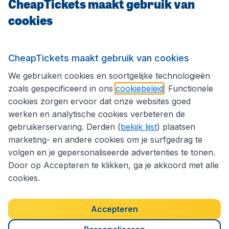
CheapTickets maakt gebruik van
cookies
Internationale sites
Volg CheapTickets.nl
CheapTickets maakt gebruik van cookies
We gebruiken cookies en soortgelijke technologieën
zoals gespecificeerd in ons
cookiebeleid
. Functionele
cookies zorgen ervoor dat onze websites goed
werken en analytische cookies verbeteren de
gebruikerservaring. Derden (
bekijk lijst
) plaatsen
marketing- en andere cookies om je surfgedrag te
volgen en je gepersonaliseerde advertenties te tonen.
Door op Accepteren te klikken, ga je akkoord met alle
cookies.
Toegankelijkheidsverklaring
Algemene voorwaarden
Disclaimer
Privacybeleid
Cookies
Accepteren
Copyright © 2026