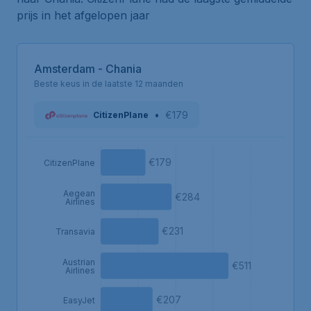
prijs in het afgelopen jaar
Amsterdam - Chania
Beste keus in de laatste 12 maanden
•
€179
CitizenPlane
€179
CitizenPlane
Aegean
€284
Airlines
€231
Transavia
Austrian
€511
Airlines
€207
EasyJet