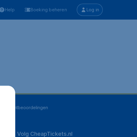
Help
Boeking beheren
Log in
551
klantbeoordelingen
Volg CheapTickets.nl