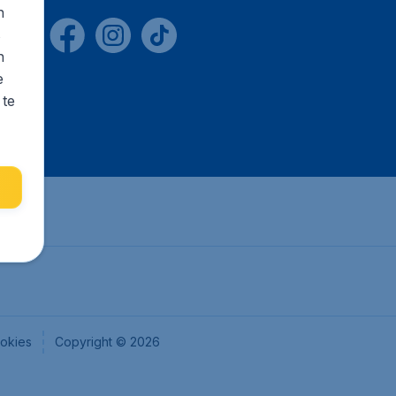
n
s
n
e
 te
okies
Copyright © 2026