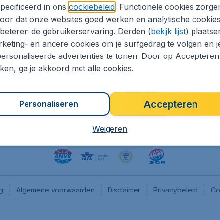
pecificeerd in ons
cookiebeleid
. Functionele cookies zorge
eapTickets.nl
CheapTickets.be
oor dat onze websites goed werken en analytische cookie
he informatie
Flugladen.de
beteren de gebruikerservaring. Derden (
bekijk lijst
) plaatse
CheapTickets.ch
keting- en andere cookies om je surfgedrag te volgen en j
ersonaliseerde advertenties te tonen. Door op Accepteren
es
CheapTickets.sg
kken, ga je akkoord met alle cookies.
en pers
Accepteren
Personaliseren
Weigeren
ng
Algemene voorwaarden
Disclaimer
Privacybeleid
Co