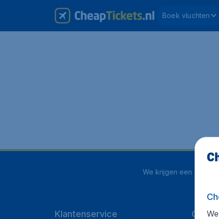
Boek vluchten
Ch
We krijgen een
4 uit 5
o
Ch
We 
Klantenservice
CheapT