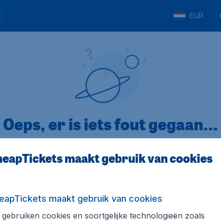
EUR
Oeps, er is iets fout gegaan...
eapTickets maakt gebruik van cookies
p Trustpilot
Op basis van
32
eapTickets maakt gebruik van cookies
gebruiken cookies en soortgelijke technologieën zoals
ickets.nl
Internationale sites