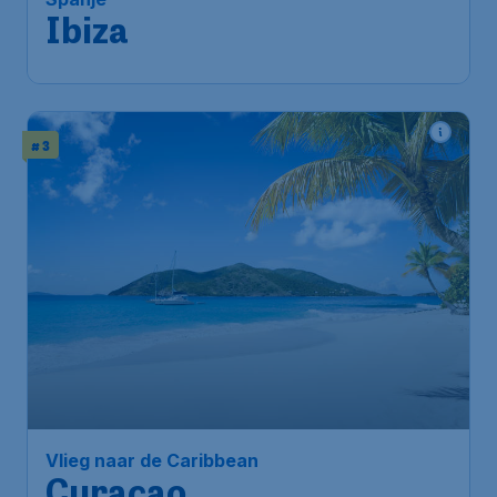
Ibiza
# 3
Vlieg naar de Caribbean
Curaçao