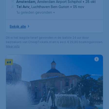
Amsterdam
,
Amsterdam Airport Schiphol
• 28 okt
Tel Aviv
,
Luchthaven Ben-Gurion
• 05 nov
1u geleden gevonden
•
Bekijk alle
Dit is het laagste tarief gevonden in de laatste 24 uur door
bezoekers van CheapTickets.nl en is excl. € 29,90 boekingskosten.
Meer info
# 4