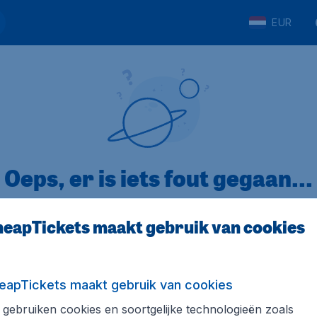
EUR
Oeps, er is iets fout gegaan...
eapTickets maakt gebruik van cookies
p Trustpilot
Op basis van
32
eapTickets maakt gebruik van cookies
gebruiken cookies en soortgelijke technologieën zoals
ickets.nl
Internationale sites