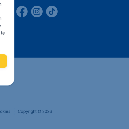
n
s
n
e
 te
okies
Copyright © 2026