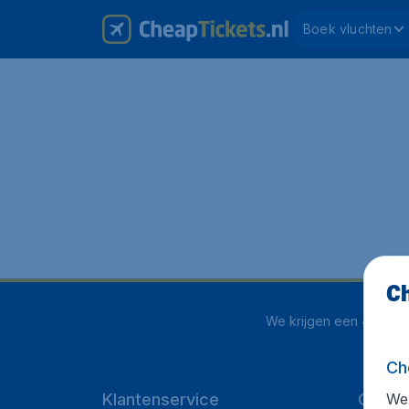
Boek vluchten
Ch
We krijgen een
4 uit 5
o
Ch
We 
Klantenservice
CheapT