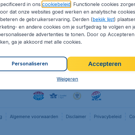
pecificeerd in ons
cookiebeleid
. Functionele cookies zorge
eapTickets.nl
CheapTickets.be
oor dat onze websites goed werken en analytische cookie
he informatie
Flugladen.de
beteren de gebruikerservaring. Derden (
bekijk lijst
) plaatse
CheapTickets.ch
keting- en andere cookies om je surfgedrag te volgen en j
ersonaliseerde advertenties te tonen. Door op Accepteren
es
CheapTickets.sg
kken, ga je akkoord met alle cookies.
en pers
Accepteren
Personaliseren
Weigeren
ng
Algemene voorwaarden
Disclaimer
Privacybeleid
Co