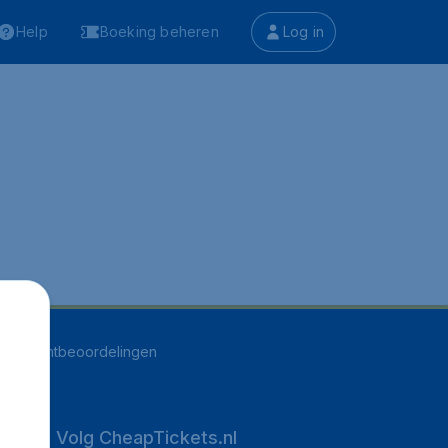
Help
Boeking beheren
Log in
516
klantbeoordelingen
Volg CheapTickets.nl