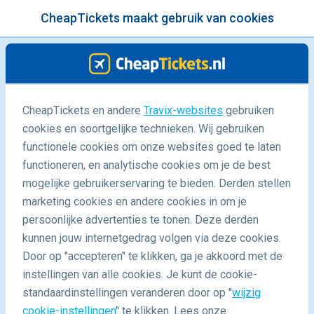
CheapTickets maakt gebruik van cookies
menu
/Blog
CheapTickets en andere
Travix-websites
gebruiken
cookies en soortgelijke technieken. Wij gebruiken
06/03/2017
-
door
Shannen
functionele cookies om onze websites goed te laten
functioneren, en analytische cookies om je de best
mogelijke gebruikerservaring te bieden. Derden stellen
marketing cookies en andere cookies in om je
persoonlijke advertenties te tonen. Deze derden
kunnen jouw internetgedrag volgen via deze cookies.
Door op "accepteren" te klikken, ga je akkoord met de
Alsjeblieft, Molloten: Dit zijn de mooiste Wie is de Mol?
instellingen van alle cookies. Je kunt de cookie-
locaties in Oregon
standaardinstellingen veranderen door op "
wijzig
cookie-instellingen
" te klikken. Lees onze