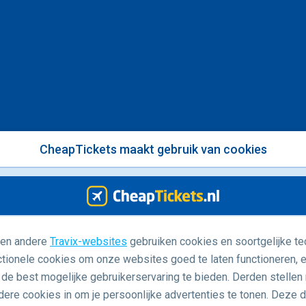
CheapTickets maakt gebruik van cookies
kendste uitkijkpunten van Barcelona! Naast de
te vinden zijn in het park, kan je hier ook genieten
e kronkelende bank.
 en andere
Travix-websites
gebruiken cookies en soortgelijke te
ctionele cookies om onze websites goed te laten functioneren, e
 de best mogelijke gebruikerservaring te bieden. Derden stellen
dere cookies in om je persoonlijke advertenties te tonen. Deze 