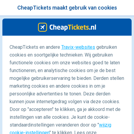
CheapTickets maakt gebruik van cookies
menu
/Blog
CheapTickets en andere
Travix-websites
gebruiken
Stedentrip gids: Porto
cookies en soortgelijke technieken. Wij gebruiken
functionele cookies om onze websites goed te laten
23/03/2026
-
door
Diantha
functioneren, en analytische cookies om je de best
mogelijke gebruikerservaring te bieden. Derden stellen
marketing cookies en andere cookies in om je
persoonlijke advertenties te tonen. Deze derden
kunnen jouw internetgedrag volgen via deze cookies.
Door op "accepteren" te klikken, ga je akkoord met de
Stedentrip naar Porto: alles wat je moet weten
instellingen van alle cookies. Je kunt de cookie-
standaardinstellingen veranderen door op "
wijzig
cookie-instellingen
" te klikken. Lees onze