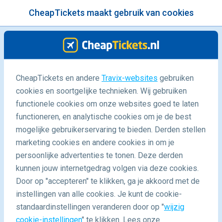
CheapTickets maakt gebruik van cookies
menu
/Blog
CheapTickets en andere
Travix-websites
gebruiken
cookies en soortgelijke technieken. Wij gebruiken
01/06/2018
-
door
Shannen
functionele cookies om onze websites goed te laten
functioneren, en analytische cookies om je de best
mogelijke gebruikerservaring te bieden. Derden stellen
marketing cookies en andere cookies in om je
persoonlijke advertenties te tonen. Deze derden
kunnen jouw internetgedrag volgen via deze cookies.
Door op "accepteren" te klikken, ga je akkoord met de
5 redenen waarom wij nooit zonder creditcard op reis
instellingen van alle cookies. Je kunt de cookie-
gaan
standaardinstellingen veranderen door op "
wijzig
cookie-instellingen
" te klikken. Lees onze