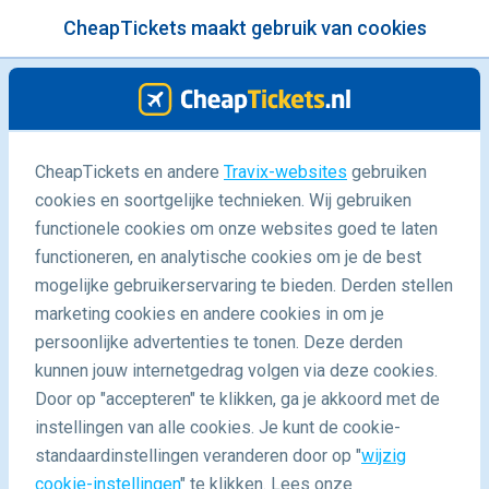
CheapTickets maakt gebruik van cookies
menu
/Blog
CheapTickets en andere
Travix-websites
gebruiken
cookies en soortgelijke technieken. Wij gebruiken
10/01/2017
-
door
Diantha
functionele cookies om onze websites goed te laten
functioneren, en analytische cookies om je de best
mogelijke gebruikerservaring te bieden. Derden stellen
marketing cookies en andere cookies in om je
persoonlijke advertenties te tonen. Deze derden
kunnen jouw internetgedrag volgen via deze cookies.
Door op "accepteren" te klikken, ga je akkoord met de
Dit zeggen jouw reisgewoontes over de manier waarop
instellingen van alle cookies. Je kunt de cookie-
je Sinterklaas viert
standaardinstellingen veranderen door op "
wijzig
cookie-instellingen
" te klikken. Lees onze