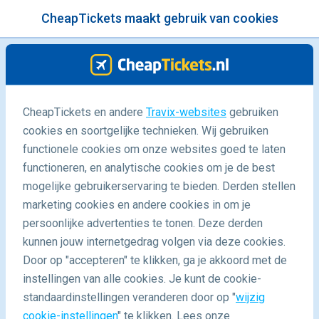
CheapTickets maakt gebruik van cookies
menu
/Blog
CheapTickets en andere
Travix-websites
gebruiken
Ontdek Washington D.C.
cookies en soortgelijke technieken. Wij gebruiken
functionele cookies om onze websites goed te laten
10/10/2018
-
door
Hanne
functioneren, en analytische cookies om je de best
mogelijke gebruikerservaring te bieden. Derden stellen
marketing cookies en andere cookies in om je
persoonlijke advertenties te tonen. Deze derden
kunnen jouw internetgedrag volgen via deze cookies.
Door op "accepteren" te klikken, ga je akkoord met de
Wat te doen in 2 dagen
instellingen van alle cookies. Je kunt de cookie-
standaardinstellingen veranderen door op "
wijzig
cookie-instellingen
" te klikken. Lees onze