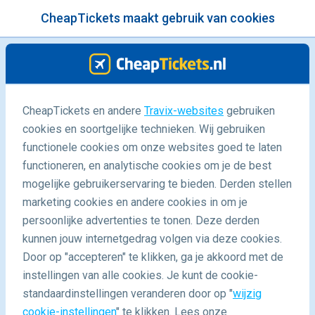
CheapTickets maakt gebruik van cookies
menu
/Blog
CheapTickets en andere
Travix-websites
gebruiken
cookies en soortgelijke technieken. Wij gebruiken
11/06/2020
-
door
Marloes
functionele cookies om onze websites goed te laten
functioneren, en analytische cookies om je de best
mogelijke gebruikerservaring te bieden. Derden stellen
marketing cookies en andere cookies in om je
persoonlijke advertenties te tonen. Deze derden
kunnen jouw internetgedrag volgen via deze cookies.
Door op "accepteren" te klikken, ga je akkoord met de
Take a hike: De langste afstanden op luchthavens
instellingen van alle cookies. Je kunt de cookie-
standaardinstellingen veranderen door op "
wijzig
cookie-instellingen
" te klikken. Lees onze