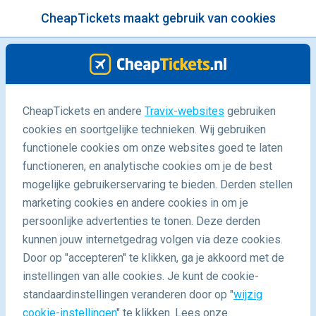
CheapTickets maakt gebruik van cookies
menu
/Blog
CheapTickets en andere
Travix-websites
gebruiken
cookies en soortgelijke technieken. Wij gebruiken
05/04/2018
-
door
Claudia
functionele cookies om onze websites goed te laten
functioneren, en analytische cookies om je de best
mogelijke gebruikerservaring te bieden. Derden stellen
marketing cookies en andere cookies in om je
persoonlijke advertenties te tonen. Deze derden
kunnen jouw internetgedrag volgen via deze cookies.
Door op "accepteren" te klikken, ga je akkoord met de
Accommodaties om je goede voornemens waar te
instellingen van alle cookies. Je kunt de cookie-
maken
standaardinstellingen veranderen door op "
wijzig
cookie-instellingen
" te klikken. Lees onze