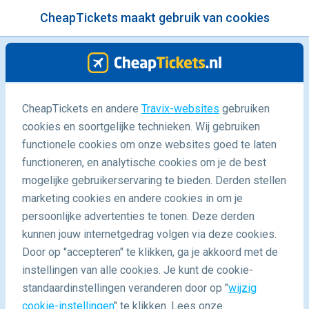
CheapTickets maakt gebruik van cookies
menu
/Blog
CheapTickets en andere
Travix-websites
gebruiken
cookies en soortgelijke technieken. Wij gebruiken
24/09/2018
-
door
Claudia
functionele cookies om onze websites goed te laten
functioneren, en analytische cookies om je de best
mogelijke gebruikerservaring te bieden. Derden stellen
marketing cookies en andere cookies in om je
persoonlijke advertenties te tonen. Deze derden
kunnen jouw internetgedrag volgen via deze cookies.
Door op "accepteren" te klikken, ga je akkoord met de
Dé hoogtepunten van Ile de la Réunion: vulkanen,
instellingen van alle cookies. Je kunt de cookie-
watervallen, stranden en meer
standaardinstellingen veranderen door op "
wijzig
cookie-instellingen
" te klikken. Lees onze