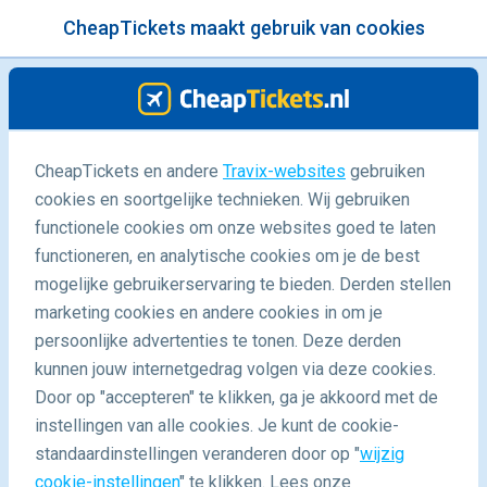
CheapTickets maakt gebruik van cookies
menu
/Blog
Hoeveel landen op de wereld zijn
CheapTickets en andere
Travix-websites
gebruiken
cookies en soortgelijke technieken. Wij gebruiken
er?
functionele cookies om onze websites goed te laten
30/03/2026
-
door
Phuong
functioneren, en analytische cookies om je de best
mogelijke gebruikerservaring te bieden. Derden stellen
marketing cookies en andere cookies in om je
persoonlijke advertenties te tonen. Deze derden
kunnen jouw internetgedrag volgen via deze cookies.
Door op "accepteren" te klikken, ga je akkoord met de
instellingen van alle cookies. Je kunt de cookie-
standaardinstellingen veranderen door op "
wijzig
Blog
Facts
Hoeveel Landen Zijn Er Wereld
cookie-instellingen
" te klikken. Lees onze