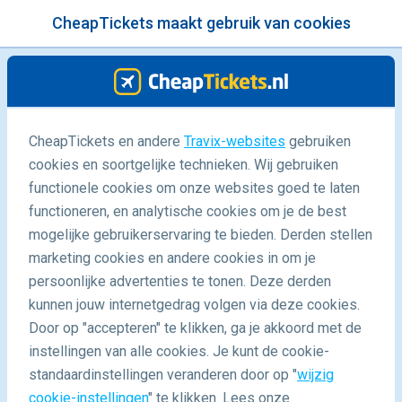
CheapTickets maakt gebruik van cookies
menu
/Blog
CheapTickets en andere
Travix-websites
gebruiken
cookies en soortgelijke technieken. Wij gebruiken
06/10/2016
-
door
Jazzy
functionele cookies om onze websites goed te laten
functioneren, en analytische cookies om je de best
mogelijke gebruikerservaring te bieden. Derden stellen
marketing cookies en andere cookies in om je
persoonlijke advertenties te tonen. Deze derden
kunnen jouw internetgedrag volgen via deze cookies.
Door op "accepteren" te klikken, ga je akkoord met de
Met deze tips beleef je Ibiza als een echte hippie
instellingen van alle cookies. Je kunt de cookie-
standaardinstellingen veranderen door op "
wijzig
cookie-instellingen
" te klikken. Lees onze