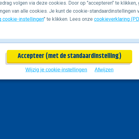
edrag volgen via deze cookies. Door op "accepteren" te klikken, 
ingen van alle cookies. Je kunt de cookie-standaardinstellingen
g cookie-instellingen
" te klikken. Lees onze
cookieverklaring (P
Accepteer (met de standaardinstelling)
Wijzig je cookie-instellingen
Afwijzen
 drie jaar later boven Europa een
ucht
maakte.