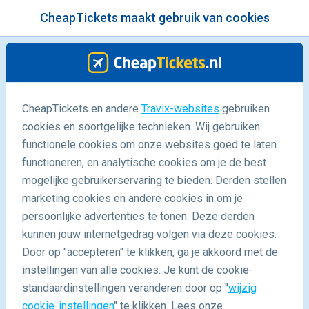
CheapTickets maakt gebruik van cookies
menu
/Blog
CheapTickets en andere
Travix-websites
gebruiken
cookies en soortgelijke technieken. Wij gebruiken
22/08/2016
-
door
Yolan | NotGoingHome
functionele cookies om onze websites goed te laten
functioneren, en analytische cookies om je de best
mogelijke gebruikerservaring te bieden. Derden stellen
marketing cookies en andere cookies in om je
persoonlijke advertenties te tonen. Deze derden
kunnen jouw internetgedrag volgen via deze cookies.
Door op "accepteren" te klikken, ga je akkoord met de
De favoriete plekken in Barcelona van reisblogger
instellingen van alle cookies. Je kunt de cookie-
NotGoingHome
standaardinstellingen veranderen door op "
wijzig
cookie-instellingen
" te klikken. Lees onze