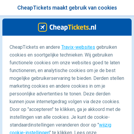
CheapTickets maakt gebruik van cookies
menu
/Blog
CheapTickets en andere
Travix-websites
gebruiken
24 uur in Kaapstad
cookies en soortgelijke technieken. Wij gebruiken
functionele cookies om onze websites goed te laten
14/10/2016
-
door
Yolan | NotGoingHome
functioneren, en analytische cookies om je de best
mogelijke gebruikerservaring te bieden. Derden stellen
marketing cookies en andere cookies in om je
persoonlijke advertenties te tonen. Deze derden
kunnen jouw internetgedrag volgen via deze cookies.
Door op "accepteren" te klikken, ga je akkoord met de
5 tips voor een onvergetelijke 24 uur in Kaapstad
instellingen van alle cookies. Je kunt de cookie-
standaardinstellingen veranderen door op "
wijzig
cookie-instellingen
" te klikken. Lees onze