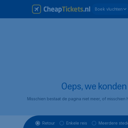
Boek vluchten
Oeps, we konden d
Misschien bestaat de pagina niet meer, of misschien h
Vluchttype
Retour
Enkele reis
Meerdere sted