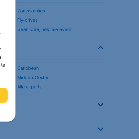
Zonvakanties
Fly-drives
Géén idee, help me even!
n
s
n
e
 te
Caribbean
Midden-Oosten
Alle airports