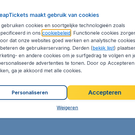
dget
Verre bestemmingen
eapTickets maakt gebruik van cookies
eizen
Bijzondere bestemmingen
gebruiken cookies en soortgelijke technologieën zoals
oekdeals
Weekend weg
pecificeerd in ons
cookiebeleid
. Functionele cookies zorge
oor dat onze websites goed werken en analytische cookie
beteren de gebruikerservaring. Derden (
bekijk lijst
) plaatse
keting- en andere cookies om je surfgedrag te volgen en j
ersonaliseerde advertenties te tonen. Door op Accepteren
Noord-Amerika
kken, ga je akkoord met alle cookies.
Azië
chiphol
Vanaf Eindhoven Airport
Accepteren
Personaliseren
Weigeren