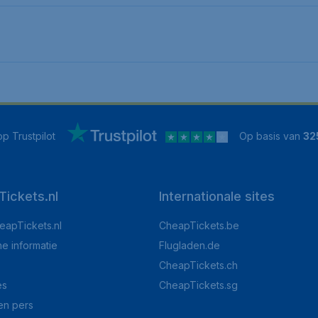
p Trustpilot
Op basis van
32
ickets.nl
Internationale sites
eapTickets.nl
CheapTickets.be
he informatie
Flugladen.de
CheapTickets.ch
es
CheapTickets.sg
en pers