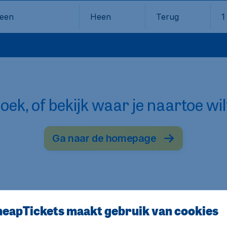
Heen
Terug
1
en
oek, of bekijk waar je naartoe wil
Ga naar de homepage
eapTickets maakt gebruik van cookies