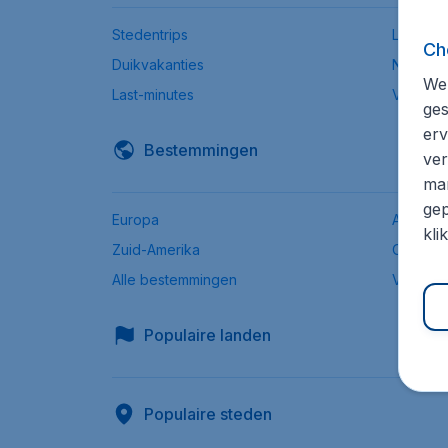
Stedentrips
Low-bu
Ch
Duikvakanties
Natuurr
We 
Last-minutes
Vroegb
ges
erv
Bestemmingen
ver
mar
gep
Europa
Afrika
kli
Zuid-Amerika
Oceanië
Alle bestemmingen
Vanaf S
Populaire landen
Populaire steden