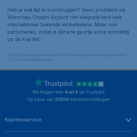
Heb je wat tijd te overbruggen? Geen probleem op
Warschau Chopin Airport! Het vliegveld kent vele
internationaal bekende winkelketens. Maar ook
parfumeries, zodat je dat ene geurtje extra voordelig
op de kop tikt.
*Vanaf-prijzen op retourbasis, incl. belastingen en toeslagen, excl.
€ 29,90 boekingskosten.
We krijgen een
4 uit 5
op Trustpilot
Op basis van
32506
klantbeoordelingen
Klantenservice