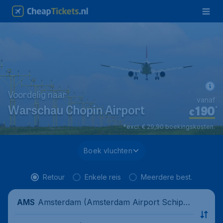
Voordelig naar
vanaf
190
*
Warschau Chopin Airport
€
*excl. € 29,90 boekingskosten.
Boek vluchten
Retour
Enkele reis
Meerdere best.
Amsterdam (Amsterdam Airport Schipho
AMS
l), Nederland