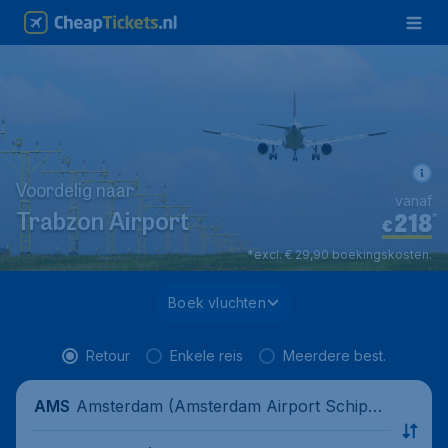
Voordelig naar
vanaf
218
*
Trabzon Airport
€
*excl. € 29,90 boekingskosten.
Boek vluchten
Retour
Enkele reis
Meerdere best.
Amsterdam (Amsterdam Airport Schipho
AMS
l), Nederland