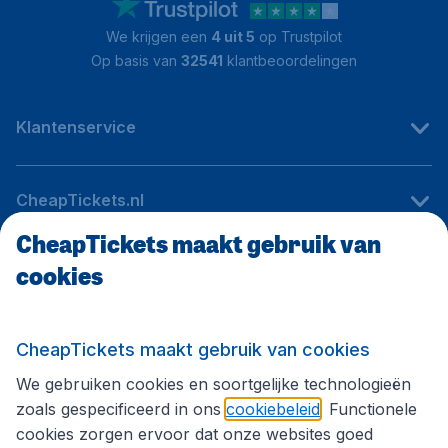
We krijgen een
4 uit 5
op Trustpilot
Op basis van
32541
klantbeoordelingen
Klantenservice
CheapTickets.nl
CheapTickets maakt gebruik van
cookies
Internationale sites
Volg CheapTickets.nl
CheapTickets maakt gebruik van cookies
We gebruiken cookies en soortgelijke technologieën
zoals gespecificeerd in ons
cookiebeleid
. Functionele
cookies zorgen ervoor dat onze websites goed