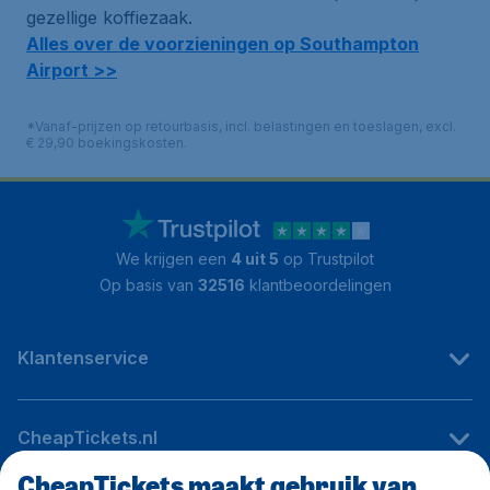
gezellige koffiezaak.
Alles over de voorzieningen op Southampton
Airport >>
*Vanaf-prijzen op retourbasis, incl. belastingen en toeslagen, excl.
€ 29,90 boekingskosten.
We krijgen een
4 uit 5
op Trustpilot
Op basis van
32516
klantbeoordelingen
Klantenservice
CheapTickets.nl
CheapTickets maakt gebruik van