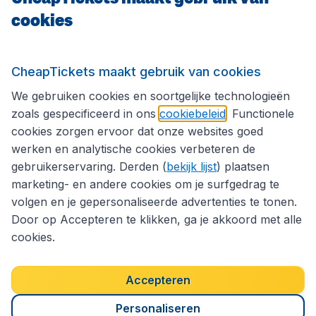
cookies
Internationale sites
Volg CheapTickets.nl
CheapTickets maakt gebruik van cookies
We gebruiken cookies en soortgelijke technologieën
zoals gespecificeerd in ons
cookiebeleid
. Functionele
cookies zorgen ervoor dat onze websites goed
werken en analytische cookies verbeteren de
gebruikerservaring. Derden (
bekijk lijst
) plaatsen
marketing- en andere cookies om je surfgedrag te
volgen en je gepersonaliseerde advertenties te tonen.
Door op Accepteren te klikken, ga je akkoord met alle
cookies.
Toegankelijkheidsverklaring
Algemene voorwaarden
Disclaimer
Privacybeleid
Cookies
Accepteren
Copyright © 2026
Personaliseren