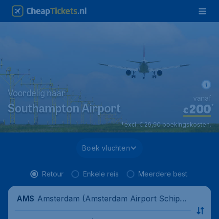
Voordelig naar
vanaf
200
*
Southampton Airport
€
*excl. € 29,90 boekingskosten.
Boek vluchten
Retour
Enkele reis
Meerdere best.
Amsterdam (Amsterdam Airport Schipho
AMS
l), Nederland