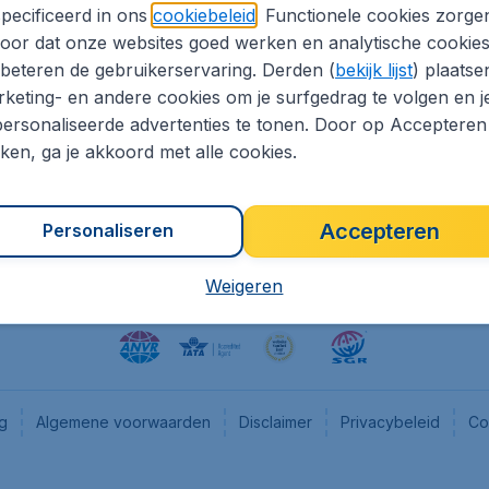
pecificeerd in ons
cookiebeleid
. Functionele cookies zorge
eapTickets.nl
CheapTickets.be
oor dat onze websites goed werken en analytische cookie
he informatie
Flugladen.de
beteren de gebruikerservaring. Derden (
bekijk lijst
) plaatse
CheapTickets.ch
keting- en andere cookies om je surfgedrag te volgen en j
ersonaliseerde advertenties te tonen. Door op Accepteren
es
CheapTickets.sg
kken, ga je akkoord met alle cookies.
en pers
Accepteren
Personaliseren
Weigeren
ng
Algemene voorwaarden
Disclaimer
Privacybeleid
Co