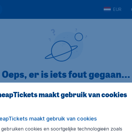
EUR
Oeps, er is iets fout gegaan...
eapTickets maakt gebruik van cookies
p Trustpilot
Op basis van
32
eapTickets maakt gebruik van cookies
gebruiken cookies en soortgelijke technologieën zoals
ickets.nl
Internationale sites