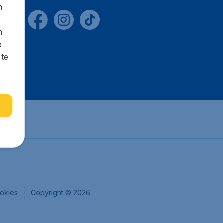
n
s
n
e
 te
okies
Copyright © 2026