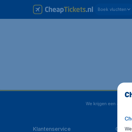
Boek vluchten
Ch
We krijgen een
4 uit 5
o
Ch
We 
Klantenservice
CheapT