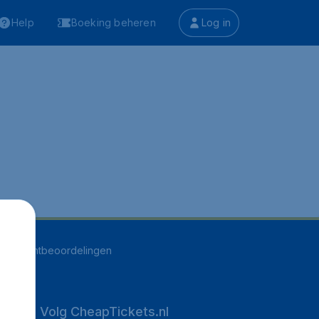
Help
Boeking beheren
Log in
516
klantbeoordelingen
Volg CheapTickets.nl