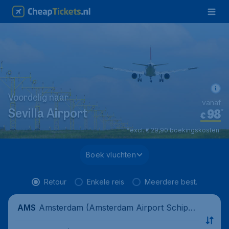
Voordelig naar
vanaf
98
*
Sevilla Airport
€
*excl. € 29,90 boekingskosten.
Boek vluchten
Retour
Enkele reis
Meerdere best.
Amsterdam (Amsterdam Airport Schipho
AMS
l), Nederland