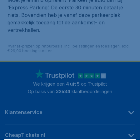
Moet je iemand ophalen? Parkeer je auto dan bij
‘Express Parking’. De eerste 30 minuten betaal je
niets. Bovendien heb je vanaf deze parkeerplek
gemakkelijk toegang tot de aankomst- en
vertrekhallen.
*Vanaf-prijzen op retourbasis, incl. belastingen en toeslagen, excl.
€ 29,90 boekingskosten.
We krijgen een
4 uit 5
op Trustpilot
Op basis van
32534
klantbeoordelingen
Klantenservice
CheapTickets.nl