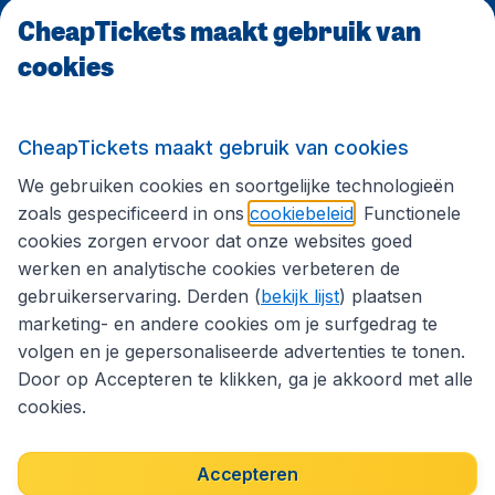
CheapTickets maakt gebruik van
cookies
Internationale sites
Volg CheapTickets.nl
CheapTickets maakt gebruik van cookies
We gebruiken cookies en soortgelijke technologieën
zoals gespecificeerd in ons
cookiebeleid
. Functionele
cookies zorgen ervoor dat onze websites goed
werken en analytische cookies verbeteren de
gebruikerservaring. Derden (
bekijk lijst
) plaatsen
marketing- en andere cookies om je surfgedrag te
volgen en je gepersonaliseerde advertenties te tonen.
Door op Accepteren te klikken, ga je akkoord met alle
cookies.
Toegankelijkheidsverklaring
Algemene voorwaarden
Disclaimer
Privacybeleid
Cookies
Accepteren