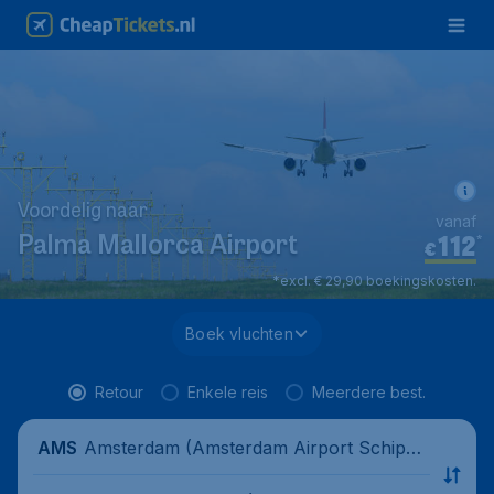
Voordelig naar
vanaf
112
*
Palma Mallorca Airport
€
*excl. € 29,90 boekingskosten.
Boek vluchten
Retour
Enkele reis
Meerdere best.
Amsterdam (Amsterdam Airport Schipho
AMS
l), Nederland